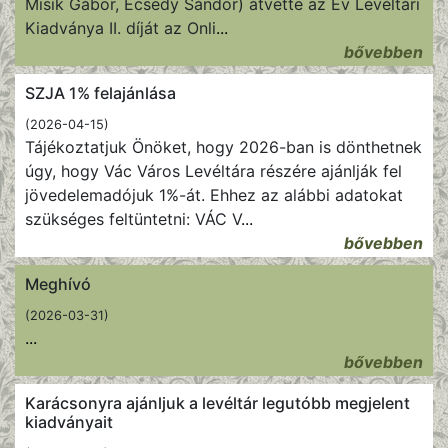
Misik Gábor, Ecsedy Sándor) átvette az Év Levéltári
Kiadványa II. díját az Onli
...
bővebben
SZJA 1% felajánlása
(2026-04-15)
Tájékoztatjuk Önöket, hogy 2026-ban is dönthetnek
úgy, hogy Vác Város Levéltára részére ajánlják fel
jövedelemadójuk 1%-át. Ehhez az alábbi adatokat
szükséges feltüntetni: VÁC V
...
bővebben
Meghívó
(2026-03-31)
...
bővebben
Karácsonyra ajánljuk a levéltár legutóbb megjelent
kiadványait