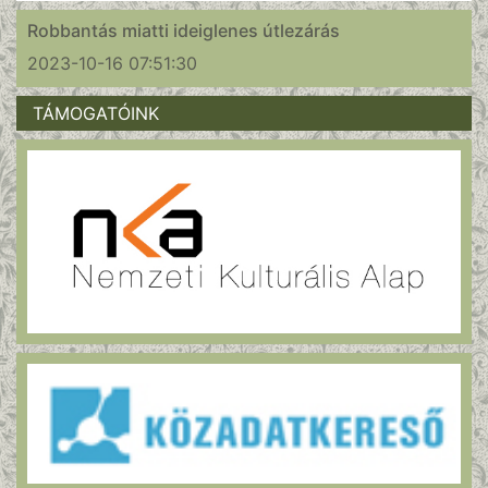
Robbantás miatti ideiglenes útlezárás
2023-10-16 07:51:30
TÁMOGATÓINK