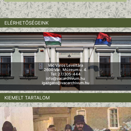
ELÉRHETŐSÉGEINK
Vác Város Levéltára
2600 Vác, Múzeum u. 4.
Tel: 27/305-444
info@vacarchivum.hu
igazgato@vacarchivum.hu
KIEMELT TARTALOM