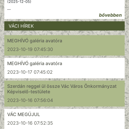
(2025-12-05)
...
bővebben
VÁCI HÍREK
MEGHÍVÓ galéria avatóra
2023-10-19 07:45:30
MEGHÍVÓ galéria avatóra
2023-10-17 07:45:02
Szerdán reggel ül össze Vác Város Önkormányzat
Képviselő-testülete
2023-10-16 07:56:04
VÁC MEGÚJUL
2023-10-16 07:52:35