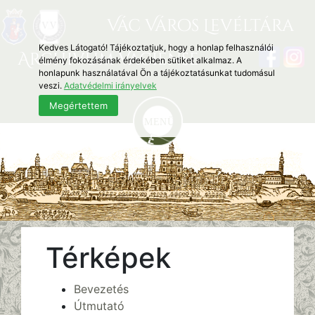
Vác Város Levéltára
Kedves Látogató! Tájékoztatjuk, hogy a honlap felhasználói
Archivum Vaciense
élmény fokozásának érdekében sütiket alkalmaz. A
honlapunk használatával Ön a tájékoztatásunkat tudomásul
veszi.
Adatvédelmi irányelvek
Megértettem
Térképek
Bevezetés
Útmutató