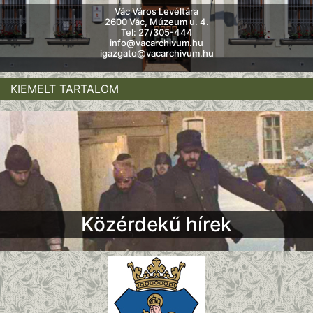
Vác Város Levéltára
2600 Vác, Múzeum u. 4.
Tel: 27/305-444
info@vacarchivum.hu
igazgato@vacarchivum.hu
KIEMELT TARTALOM
Közérdekű hírek