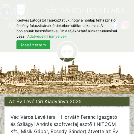
Vác Város Levéltára
Kedves Látogató! Tájékoztatjuk, hogy a honlap felhasználói
Archivum Vaciense
élmény fokozásának érdekében sütiket alkalmaz. A
honlapunk használatával Ön a tájékoztatásunkat tudomásul
veszi.
Adatvédelmi irányelvek
Megértettem
Az Év Levéltári Kiadványa 2025
Vác Város Levéltára – Horváth Ferenc igazgató
és Szilágyi András szoftverfejlesztő (INITCOM
Kft., Misik Gábor, Ecsedy Sándor) átvette az Év