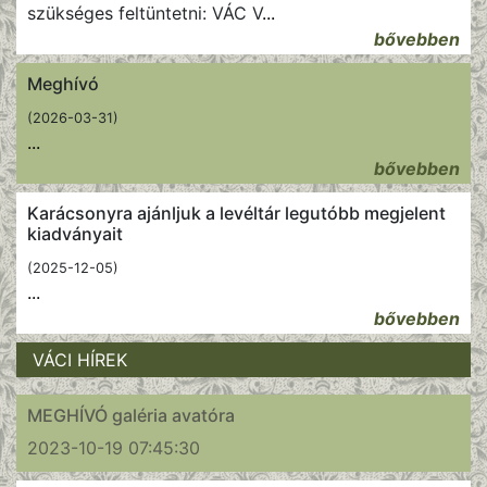
szükséges feltüntetni: VÁC V
...
bővebben
Meghívó
(2026-03-31)
...
bővebben
Karácsonyra ajánljuk a levéltár legutóbb megjelent
kiadványait
(2025-12-05)
...
bővebben
VÁCI HÍREK
MEGHÍVÓ galéria avatóra
2023-10-19 07:45:30