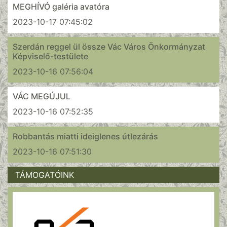
MEGHÍVÓ galéria avatóra
2023-10-17 07:45:02
Szerdán reggel ül össze Vác Város Önkormányzat
Képviselő-testülete
2023-10-16 07:56:04
VÁC MEGÚJUL
2023-10-16 07:52:35
Robbantás miatti ideiglenes útlezárás
2023-10-16 07:51:30
TÁMOGATÓINK