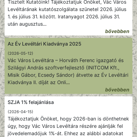
Tisztelt Kutatóink! Tájékoztatjuk Önöket, Vác Város
Levéltárának kutatószolgálata szünetel 2026. július
1. és július 31. között. Iratanyagot 2026. július 31.
után augusztus
...
bővebben
Az Év Levéltári Kiadványa 2025
(2026-05-12)
Vác Város Levéltára – Horváth Ferenc igazgató és
Szilágyi András szoftverfejlesztő (INITCOM Kft.,
Misik Gábor, Ecsedy Sándor) átvette az Év Levéltári
Kiadványa II. díját az Onli
...
bővebben
SZJA 1% felajánlása
(2026-04-15)
Tájékoztatjuk Önöket, hogy 2026-ban is dönthetnek
úgy, hogy Vác Város Levéltára részére ajánlják fel
jövedelemadójuk 1%-át. Ehhez az alábbi adatokat