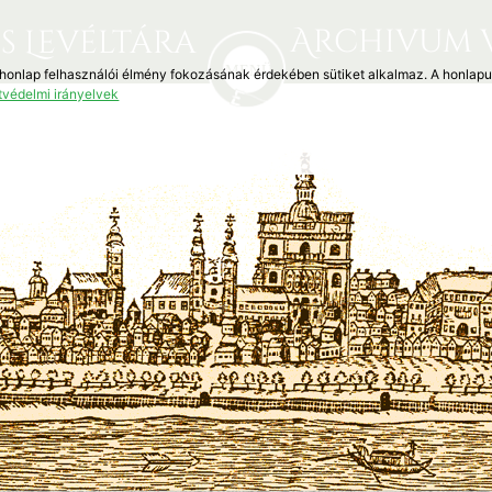
Archivum 
s Levéltára
 honlap felhasználói élmény fokozásának érdekében sütiket alkalmaz. A honlap
tvédelmi irányelvek