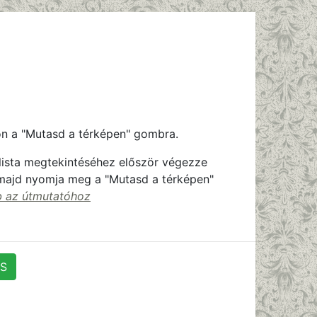
on a "Mutasd a térképen" gombra.
 lista megtekintéséhez először végezze
, majd nyomja meg a "Mutasd a térképen"
 az útmutatóhoz