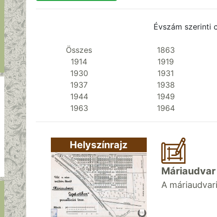
Évszám szerinti 
Összes
1863
1914
1919
1930
1931
1937
1938
1944
1949
1963
1964
Helyszínrajz
Máriaudvar
A máriaudvari