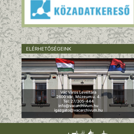
ELÉRHETŐSÉGEINK
Vác Város Levéltára
2600 Vác, Múzeum u. 4.
Tel: 27/305-444
info@vacarchivum.hu
igazgato@vacarchivum.hu