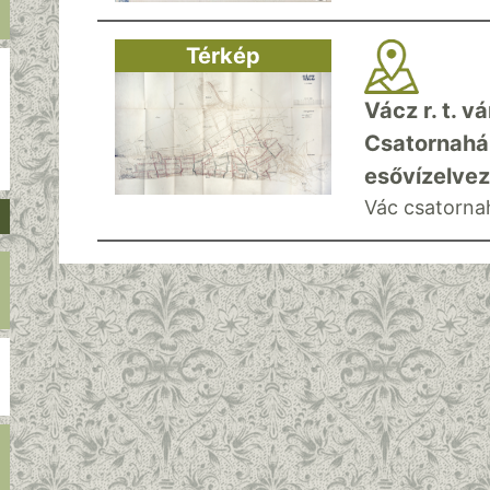
Térkép
Vácz r. t. v
Csatornahál
esővízelvez
Vác csatorna