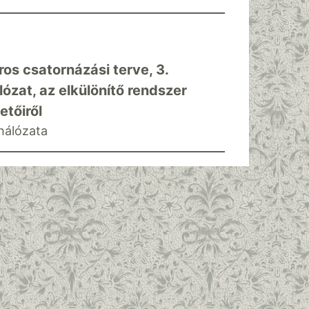
áros csatornázási terve, 3.
ózat, az elkülönítő rendszer
etőiről
hálózata