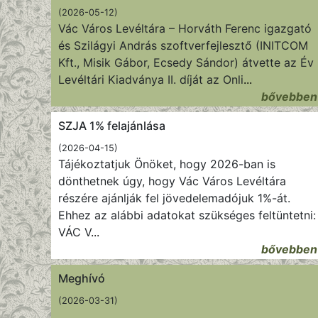
(2026-05-12)
Vác Város Levéltára – Horváth Ferenc igazgató
és Szilágyi András szoftverfejlesztő (INITCOM
Kft., Misik Gábor, Ecsedy Sándor) átvette az Év
Levéltári Kiadványa II. díját az Onli
...
bővebben
SZJA 1% felajánlása
(2026-04-15)
Tájékoztatjuk Önöket, hogy 2026-ban is
dönthetnek úgy, hogy Vác Város Levéltára
részére ajánlják fel jövedelemadójuk 1%-át.
Ehhez az alábbi adatokat szükséges feltüntetni:
VÁC V
...
bővebben
Meghívó
(2026-03-31)
...