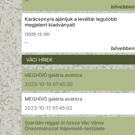
bővebben
Karácsonyra ajánljuk a levéltár legutóbb
megjelent kiadványait
(2025-12-05)
...
bővebben
VÁCI HÍREK
MEGHÍVÓ galéria avatóra
2023-10-19 07:45:30
MEGHÍVÓ galéria avatóra
2023-10-17 07:45:02
Szerdán reggel ül össze Vác Város
Önkormányzat Képviselő-testülete