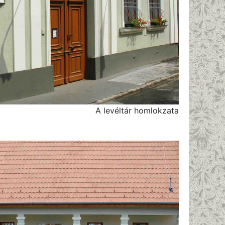
A levéltár homlokzata