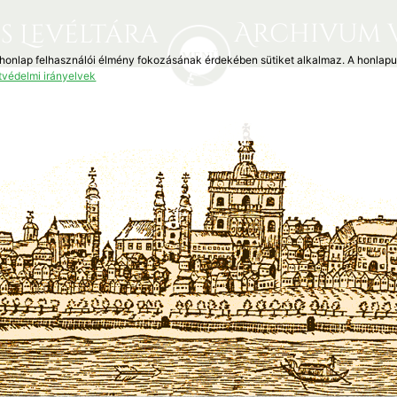
Archivum 
s Levéltára
 honlap felhasználói élmény fokozásának érdekében sütiket alkalmaz. A honlap
tvédelmi irányelvek