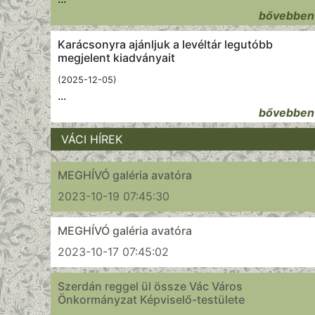
bővebben
Karácsonyra ajánljuk a levéltár legutóbb
megjelent kiadványait
(2025-12-05)
...
bővebben
VÁCI HÍREK
MEGHÍVÓ galéria avatóra
2023-10-19 07:45:30
MEGHÍVÓ galéria avatóra
2023-10-17 07:45:02
Szerdán reggel ül össze Vác Város
Önkormányzat Képviselő-testülete