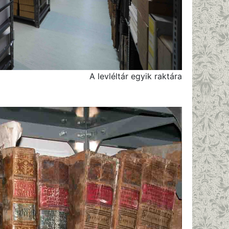
A levléltár egyik raktára