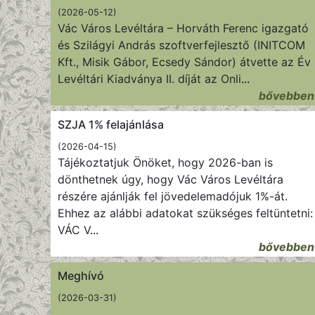
(2026-05-12)
Vác Város Levéltára – Horváth Ferenc igazgató
és Szilágyi András szoftverfejlesztő (INITCOM
Kft., Misik Gábor, Ecsedy Sándor) átvette az Év
Levéltári Kiadványa II. díját az Onli
...
bővebben
SZJA 1% felajánlása
(2026-04-15)
Tájékoztatjuk Önöket, hogy 2026-ban is
dönthetnek úgy, hogy Vác Város Levéltára
részére ajánlják fel jövedelemadójuk 1%-át.
Ehhez az alábbi adatokat szükséges feltüntetni:
VÁC V
...
bővebben
Meghívó
(2026-03-31)
...