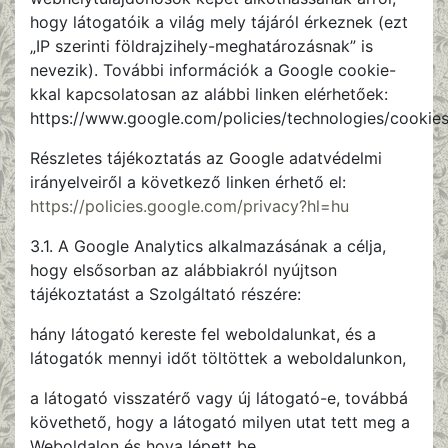
hogy látogatóik a világ mely tájáról érkeznek (ezt
„IP szerinti földrajzihely-meghatározásnak” is
nevezik). További információk a Google cookie-
kkal kapcsolatosan az alábbi linken elérhetőek:
https://www.google.com/policies/technologies/cookie
Részletes tájékoztatás az Google adatvédelmi
irányelveiről a következő linken érhető el:
https://policies.google.com/privacy?hl=hu
3.1. A Google Analytics alkalmazásának a célja,
hogy elsősorban az alábbiakról nyújtson
tájékoztatást a Szolgáltató részére:
hány látogató kereste fel weboldalunkat, és a
látogatók mennyi időt töltöttek a weboldalunkon,
a látogató visszatérő vagy új látogató-e, továbbá
követhető, hogy a látogató milyen utat tett meg a
Weboldalon és hova lépett be.