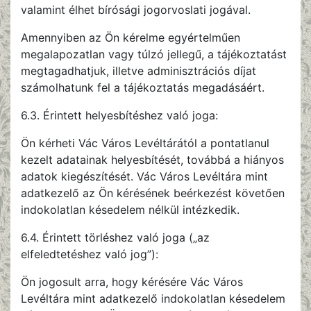
valamint élhet bírósági jogorvoslati jogával.
Amennyiben az Ön kérelme egyértelműen
megalapozatlan vagy túlzó jellegű, a tájékoztatást
megtagadhatjuk, illetve adminisztrációs díjat
számolhatunk fel a tájékoztatás megadásáért.
6.3. Érintett helyesbítéshez való joga:
Ön kérheti Vác Város Levéltárától a pontatlanul
kezelt adatainak helyesbítését, továbbá a hiányos
adatok kiegészítését. Vác Város Levéltára mint
adatkezelő az Ön kérésének beérkezést követően
indokolatlan késedelem nélkül intézkedik.
6.4. Érintett törléshez való joga („az
elfeledtetéshez való jog”):
Ön jogosult arra, hogy kérésére Vác Város
Levéltára mint adatkezelő indokolatlan késedelem