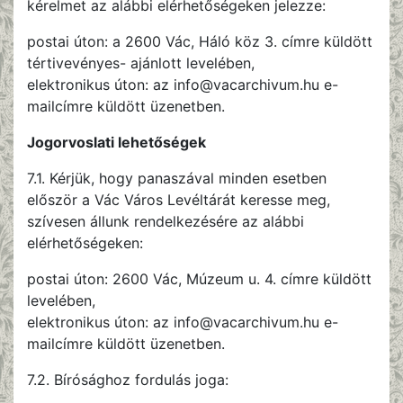
kérelmet az alábbi elérhetőségeken jelezze:
postai úton: a 2600 Vác, Háló köz 3. címre küldött
tértivevényes- ajánlott levelében,
elektronikus úton: az info@vacarchivum.hu e-
mailcímre küldött üzenetben.
Jogorvoslati lehetőségek
7.1. Kérjük, hogy panaszával minden esetben
először a Vác Város Levéltárát keresse meg,
szívesen állunk rendelkezésére az alábbi
elérhetőségeken:
postai úton: 2600 Vác, Múzeum u. 4. címre küldött
levelében,
elektronikus úton: az info@vacarchivum.hu e-
mailcímre küldött üzenetben.
7.2. Bírósághoz fordulás joga: