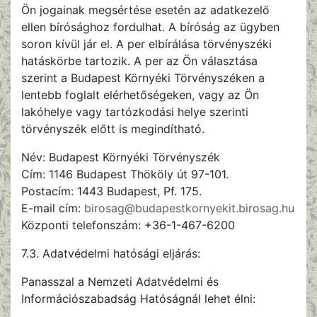
Ön jogainak megsértése esetén az adatkezelő
ellen bírósághoz fordulhat. A bíróság az ügyben
soron kívül jár el. A per elbírálása törvényszéki
hatáskörbe tartozik. A per az Ön választása
szerint a Budapest Környéki Törvényszéken a
lentebb foglalt elérhetőségeken, vagy az Ön
lakóhelye vagy tartózkodási helye szerinti
törvényszék előtt is megindítható.
Név: Budapest Környéki Törvényszék
Cím: 1146 Budapest Thököly út 97-101.
Postacím: 1443 Budapest, Pf. 175.
E-mail cím:
birosag@budapestkornyekit.birosag.hu
Központi telefonszám: +36-1-467-6200
7.3. Adatvédelmi hatósági eljárás:
Panasszal a Nemzeti Adatvédelmi és
Információszabadság Hatóságnál lehet élni: