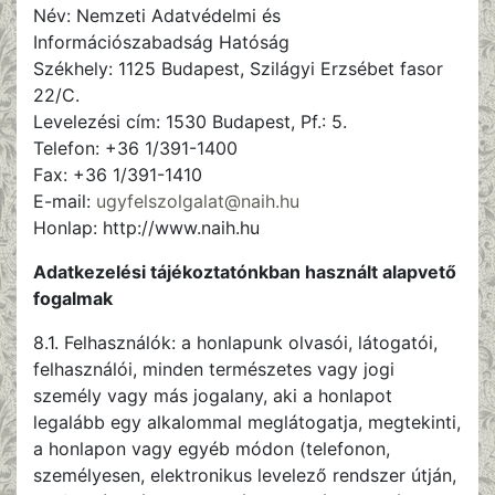
Név: Nemzeti Adatvédelmi és
Információszabadság Hatóság
Székhely: 1125 Budapest, Szilágyi Erzsébet fasor
22/C.
Levelezési cím: 1530 Budapest, Pf.: 5.
Telefon: +36 1/391-1400
Fax: +36 1/391-1410
E-mail:
ugyfelszolgalat@naih.hu
Honlap: http://www.naih.hu
Adatkezelési tájékoztatónkban használt alapvető
fogalmak
8.1. Felhasználók: a honlapunk olvasói, látogatói,
felhasználói, minden természetes vagy jogi
személy vagy más jogalany, aki a honlapot
legalább egy alkalommal meglátogatja, megtekinti,
a honlapon vagy egyéb módon (telefonon,
személyesen, elektronikus levelező rendszer útján,