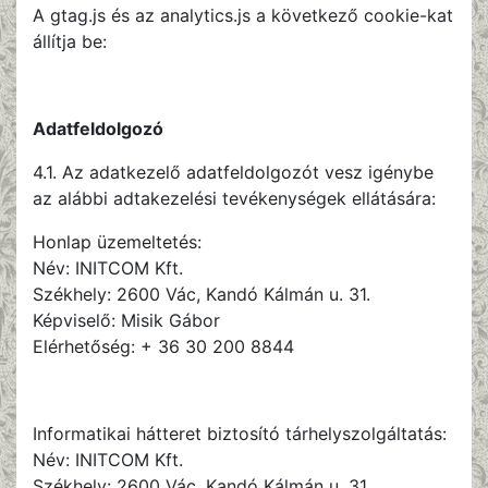
A gtag.js és az analytics.js a következő cookie-kat
állítja be:
Adatfeldolgozó
4.1. Az adatkezelő adatfeldolgozót vesz igénybe
az alábbi adtakezelési tevékenységek ellátására:
Honlap üzemeltetés:
Név: INITCOM Kft.
Székhely: 2600 Vác, Kandó Kálmán u. 31.
Képviselő: Misik Gábor
Elérhetőség: + 36 30 200 8844
Informatikai hátteret biztosító tárhelyszolgáltatás:
Név: INITCOM Kft.
Székhely: 2600 Vác, Kandó Kálmán u. 31.