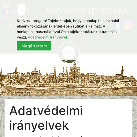
Vác Város Levéltára
Kedves Látogató! Tájékoztatjuk, hogy a honlap felhasználói
Archivum Vaciense
élmény fokozásának érdekében sütiket alkalmaz. A
honlapunk használatával Ön a tájékoztatásunkat tudomásul
veszi.
Adatvédelmi irányelvek
Megértettem
Adatvédelmi
irányelvek