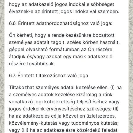
hogy az adatkezelő jogos indokai elsőbbséget
élveznek-e az érintett jogos indokaival szemben.
6.6. Érintett adathordozhatósághoz való joga:
Ön kérheti, hogy a rendelkezésünkre bocsátott
személyes adatait tagolt, széles körben használt,
géppel olvasható formátumban az Ön részére
átadjuk és/vagy azokat egy másik adatkezelő
részére továbbítsuk.
6.7. Érintett tiltakozáshoz való joga
Tiltakozhat személyes adatai kezelése ellen, (I) ha
a személyes adatok kezelése kizárólag a ránk
vonatkozó jogi kötelezettség teljesítéséhez vagy
jogos érdekeink érvényesítéséhez szükséges; (II)
ha az adatkezelés célja közvetlen üzletszerzés,
közvélemény-kutatás vagy tudományos kutatás;
vagy (III) ha az adatkezelésre közérdekű feladat