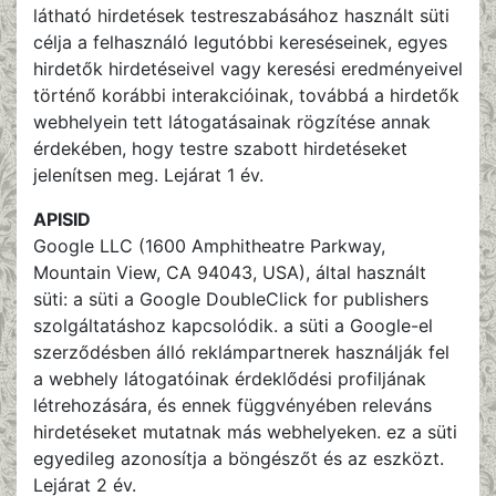
látható hirdetések testreszabásához használt süti
célja a felhasználó legutóbbi kereséseinek, egyes
hirdetők hirdetéseivel vagy keresési eredményeivel
történő korábbi interakcióinak, továbbá a hirdetők
webhelyein tett látogatásainak rögzítése annak
érdekében, hogy testre szabott hirdetéseket
jelenítsen meg. Lejárat 1 év.
APISID
Google LLC (1600 Amphitheatre Parkway,
Mountain View, CA 94043, USA), által használt
süti: a süti a Google DoubleClick for publishers
szolgáltatáshoz kapcsolódik. a süti a Google-el
szerződésben álló reklámpartnerek használják fel
a webhely látogatóinak érdeklődési profiljának
létrehozására, és ennek függvényében releváns
hirdetéseket mutatnak más webhelyeken. ez a süti
egyedileg azonosítja a böngészőt és az eszközt.
Lejárat 2 év.