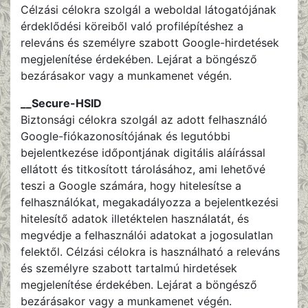
Célzási célokra szolgál a weboldal látogatójának
érdeklődési köreiből való profilépítéshez a
releváns és személyre szabott Google-hirdetések
megjelenítése érdekében. Lejárat a böngésző
bezárásakor vagy a munkamenet végén.
__Secure-HSID
Biztonsági célokra szolgál az adott felhasználó
Google-fiókazonosítójának és legutóbbi
bejelentkezése időpontjának digitális aláírással
ellátott és titkosított tárolásához, ami lehetővé
teszi a Google számára, hogy hitelesítse a
felhasználókat, megakadályozza a bejelentkezési
hitelesítő adatok illetéktelen használatát, és
megvédje a felhasználói adatokat a jogosulatlan
felektől. Célzási célokra is használható a releváns
és személyre szabott tartalmú hirdetések
megjelenítése érdekében. Lejárat a böngésző
bezárásakor vagy a munkamenet végén.