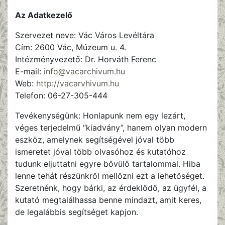
Az Adatkezelő
Szervezet neve: Vác Város Levéltára
Cím: 2600 Vác, Múzeum u. 4.
Intézményvezető: Dr. Horváth Ferenc
E-mail:
info@vacarchivum.hu
Web:
http://vacarvhivum.hu
Telefon: 06-27-305-444
Tevékenységünk: Honlapunk nem egy lezárt,
véges terjedelmű “kiadvány”, hanem olyan modern
eszköz, amelynek segítségével jóval több
ismeretet jóval több olvasóhoz és kutatóhoz
tudunk eljuttatni egyre bővülő tartalommal. Hiba
lenne tehát részünkről mellőzni ezt a lehetőséget.
Szeretnénk, hogy bárki, az érdeklődő, az ügyfél, a
kutató megtalálhassa benne mindazt, amit keres,
de legalábbis segítséget kapjon.