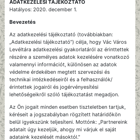
ADATKEZELÉSI TÁJÉKOZTATÓ
Hatályos: 2020. december 1.
Bevezetés
Az adatkezelési tájékoztató (továbbiakban:
„Adatkezelési tájékoztató”) célja, hogy Vác Város
Levéltára adatkezelési gyakorlatáról az érinttettek
részére a személyes adatok kezelésére vonatkozó
valamennyi információt, különösen az adatok
védelme érdekében megtett szervezési és
technikai intézkedéseiről és a felhasználók/
érintettek jogairól és jogérvényesítési
lehetőségeikről szóló tájékoztatást megadjon.
Az Ön jogait minden esetben tiszteletben tartjuk,
kéréseit a jogszabályban rögzített határidőkön
belül igyekszünk teljesíteni. Mottónk: „Partnereink
adatait úgy kezeljük, ahogy mi várjuk el saját
adataink kezelését másoktól."