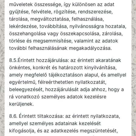
műveletek összessége, így különösen az adat
gyűjtése, felvétele, rögzítése, rendszerezése,
tárolása, megváltoztatása, felhasználása,
lekérdezése, továbbítása, nyilvánosságra hozatala,
összehangolása vagy összekapcsolása, zárolása,
törlése és megsemmisítése, valamint az adatok
további felhasználásának megakadályozása.
8.5.Érintett hozzájárulása: az érintett akaratának
önkéntes, konkrét és határozott kinyilvánítása,
amely megfelelő tájékoztatáson alapul, és amellyel
egyértelmű, félreérthetetlen nyilatkozatát,
beleegyezését, hozzájárulását adja ahhoz, hogy a
rá vonatkozó személyes adatok kezelésre
kerüljenek.
8.6. Érintett tiltakozása: az érintett nyilatkozata,
amellyel személyes adatainak kezelését
kifogásolja, és az adatkezelés megszüntetését,