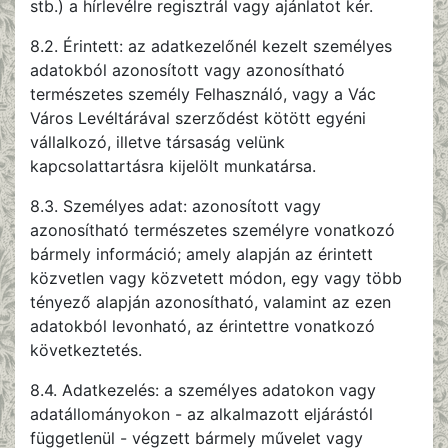
stb.) a hírlevélre regisztrál vagy ajánlatot kér.
8.2. Érintett: az adatkezelőnél kezelt személyes
adatokból azonosított vagy azonosítható
természetes személy Felhasználó, vagy a Vác
Város Levéltárával szerződést kötött egyéni
vállalkozó, illetve társaság velünk
kapcsolattartásra kijelölt munkatársa.
8.3. Személyes adat: azonosított vagy
azonosítható természetes személyre vonatkozó
bármely információ; amely alapján az érintett
közvetlen vagy közvetett módon, egy vagy több
tényező alapján azonosítható, valamint az ezen
adatokból levonható, az érintettre vonatkozó
következtetés.
8.4. Adatkezelés: a személyes adatokon vagy
adatállományokon - az alkalmazott eljárástól
függetlenül - végzett bármely művelet vagy