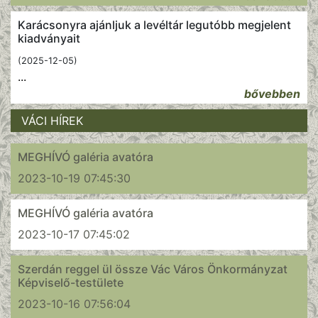
Karácsonyra ajánljuk a levéltár legutóbb megjelent
kiadványait
(2025-12-05)
...
bővebben
VÁCI HÍREK
MEGHÍVÓ galéria avatóra
2023-10-19 07:45:30
MEGHÍVÓ galéria avatóra
2023-10-17 07:45:02
Szerdán reggel ül össze Vác Város Önkormányzat
Képviselő-testülete
2023-10-16 07:56:04