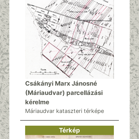
Csákányi Marx Jánosné
(Máriaudvar) parcellázási
kérelme
Máriaudvar kataszteri térképe
Térkép