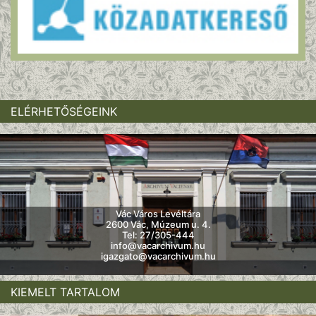
ELÉRHETŐSÉGEINK
Vác Város Levéltára
2600 Vác, Múzeum u. 4.
Tel: 27/305-444
info@vacarchivum.hu
igazgato@vacarchivum.hu
KIEMELT TARTALOM