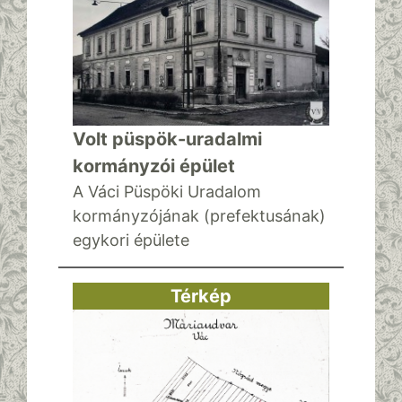
Volt püspök-uradalmi
kormányzói épület
A Váci Püspöki Uradalom
kormányzójának (prefektusának)
egykori épülete
Térkép