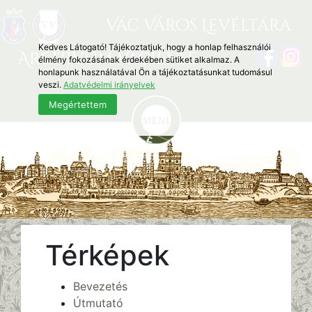
Vác Város Levéltára
Kedves Látogató! Tájékoztatjuk, hogy a honlap felhasználói
Archivum Vaciense
élmény fokozásának érdekében sütiket alkalmaz. A
honlapunk használatával Ön a tájékoztatásunkat tudomásul
veszi.
Adatvédelmi irányelvek
Megértettem
Térképek
Bevezetés
Útmutató