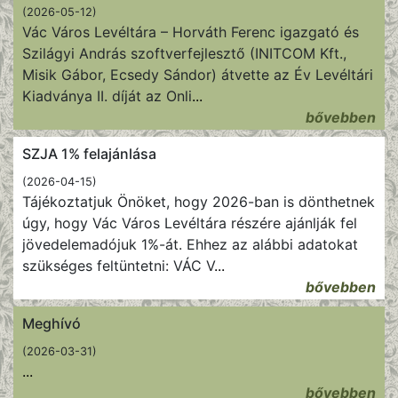
(2026-05-12)
Vác Város Levéltára – Horváth Ferenc igazgató és
Szilágyi András szoftverfejlesztő (INITCOM Kft.,
Misik Gábor, Ecsedy Sándor) átvette az Év Levéltári
Kiadványa II. díját az Onli
...
bővebben
SZJA 1% felajánlása
(2026-04-15)
Tájékoztatjuk Önöket, hogy 2026-ban is dönthetnek
úgy, hogy Vác Város Levéltára részére ajánlják fel
jövedelemadójuk 1%-át. Ehhez az alábbi adatokat
szükséges feltüntetni: VÁC V
...
bővebben
Meghívó
(2026-03-31)
...
bővebben