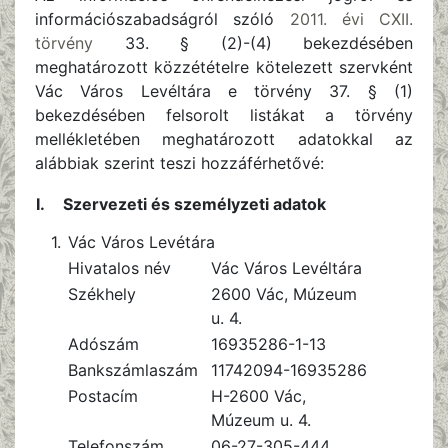
információszabadságról szóló
2011. évi CXII.
törvény
33. § (2)-(4) bekezdésében
meghatározott közzétételre kötelezett szervként
Vác Város Levéltára e törvény 37. § (1)
bekezdésében felsorolt listákat a törvény
mellékletében meghatározott adatokkal az
alábbiak szerint teszi hozzáférhetővé:
I.
Szervezeti és személyzeti adatok
1.
Vác Város Levétára
Hivatalos név
Vác Város Levéltára
Székhely
2600 Vác, Múzeum
u. 4.
Adószám
16935286-1-13
Bankszámlaszám
11742094-16935286
Postacím
H-2600 Vác,
Múzeum u. 4.
Telefonszám
06-27-305-444