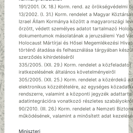
191/2001. (X. 18.) Korm. rend. az örökségvédelmi b
13/2002. (I. 31.) Korm. rendelet a Magyar Köztárs
Izrael Állam Kormánya között a magyarországi lev
őrzött, védett személyes adatot tartalmazó Holoc
dokumentumok másolatának a jeruzsálemi Yad Va
Holocaust Mártírjai és Hősei Megemlékezési Hivat
történő átadása és felhasználása tárgyában készü
szerződés kihirdetéséről
335/2005. (XII. 29.) Korm. rendelet a közfeladatot 
iratkezelésének általános követelményeiről
305/2005. (XII. 25.) Korm. rendelet a közérdekű a
elektronikus közzétételére, az egységes közadatk
rendszerre, valamint a központi jegyzék adattarta
adatintegrációra vonatkozó részletes szabályokró
90/2010. (III. 26.) Korm. rendelet a Nemzeti Bizton
működésének, valamint a minősített adat kezelésé
Miniszteri