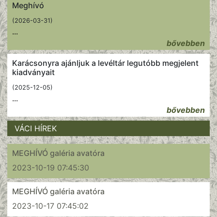
Meghívó
(2026-03-31)
...
bővebben
Karácsonyra ajánljuk a levéltár legutóbb megjelent
kiadványait
(2025-12-05)
...
bővebben
VÁCI HÍREK
MEGHÍVÓ galéria avatóra
2023-10-19 07:45:30
MEGHÍVÓ galéria avatóra
2023-10-17 07:45:02