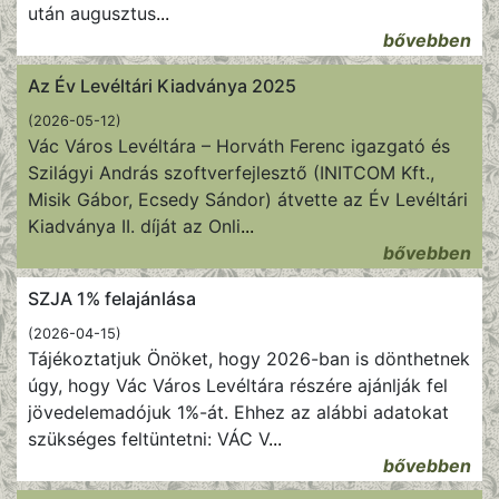
után augusztus
...
bővebben
Az Év Levéltári Kiadványa 2025
(2026-05-12)
Vác Város Levéltára – Horváth Ferenc igazgató és
Szilágyi András szoftverfejlesztő (INITCOM Kft.,
Misik Gábor, Ecsedy Sándor) átvette az Év Levéltári
Kiadványa II. díját az Onli
...
bővebben
SZJA 1% felajánlása
(2026-04-15)
Tájékoztatjuk Önöket, hogy 2026-ban is dönthetnek
úgy, hogy Vác Város Levéltára részére ajánlják fel
jövedelemadójuk 1%-át. Ehhez az alábbi adatokat
szükséges feltüntetni: VÁC V
...
bővebben