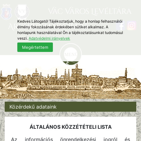
Vác Város Levéltára
Kedves Látogató! Tájékoztatjuk, hogy a honlap felhasználói
Archivum Vaciense
élmény fokozásának érdekében sütiket alkalmaz. A
honlapunk használatával Ön a tájékoztatásunkat tudomásul
veszi.
Adatvédelmi irányelvek
Megértettem
Közérdekű adataink
ÁLTALÁNOS KÖZZÉTÉTELI LISTA
Az információs önrendelkezési jogról és