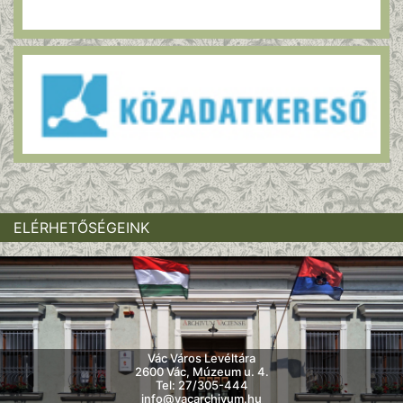
ELÉRHETŐSÉGEINK
Vác Város Levéltára
2600 Vác, Múzeum u. 4.
Tel: 27/305-444
info@vacarchivum.hu