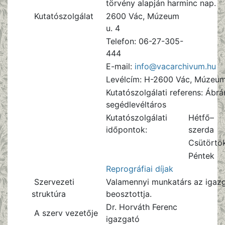
törvény alapján harminc nap.
Kutatószolgálat
2600 Vác, Múzeum
u. 4
Telefon: 06-27-305-
444
E-mail:
info@vacarchivum.hu
Levélcím: H-2600 Vác, Múzeum 
Kutatószolgálati referens: Ábrá
segédlevéltáros
Kutatószolgálati
Hétfő–
időpontok:
szerda
Csütörtö
Péntek
Reprográfiai díjak
Szervezeti
Valamennyi munkatárs az igaz
struktúra
beosztottja.
Dr. Horváth Ferenc
A szerv vezetője
igazgató