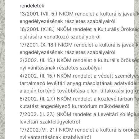
rendeletek
13/2001. (VII. 5.) NKÖM rendelet a kulturális javak ki
engedélyezésének részletes szabályairól
16/2001. (X.18.) NKÖM rendelet a Kulturális Öröksé
eljárására vonatkozó szabályokról
17/2001. (X. 18.) NKÖM rendelet a kulturális javak ki
engedélyezésének részletes szabályairól
3/2002. (II. 15.) NKÖM rendelet a kulturális öröksé
nyilvánításának részletes szabályai
4/2002. (II. 15.) NKÖM rendelet a védett személye
tartalmazó levéltári anyag másolatának adatvédel
alapján történő továbbítása elleni tiltakozási jog 
6/2002. (II. 27.) NKÖM rendelet a közlevéltárban f
kutatást engedélyező kuratórium működéséről
7/2002. (II. 27.) NKÖM rendelet a Levéltári Kollégiu
levéltári szakfelügyeletről
17/2002.(VI. 21.) NKÖM rendelet a kulturális öröks
nyilvántartásának szabályairól