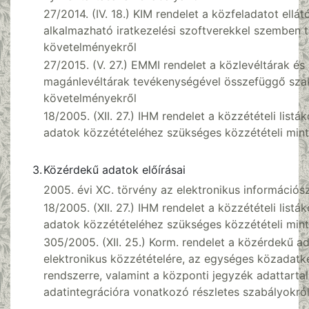
27/2014. (IV. 18.) KIM rendelet a közfeladatot ellá
alkalmazható iratkezelési szoftverekkel szemben 
követelményekről
27/2015. (V. 27.) EMMI rendelet a közlevéltárak és
magánlevéltárak tevékenységével összefüggő sza
követelményekről
18/2005. (XII. 27.) IHM rendelet a közzétételi listá
adatok közzétételéhez szükséges közzétételi mint
3.
Közérdekű adatok előírásai
2005. évi XC. törvény az elektronikus információ
18/2005. (XII. 27.) IHM rendelet a közzétételi listá
adatok közzétételéhez szükséges közzétételi mint
305/2005. (XII. 25.) Korm. rendelet a közérdekű a
elektronikus közzétételére, az egységes közadatk
rendszerre, valamint a központi jegyzék adattarta
adatintegrációra vonatkozó részletes szabályokró