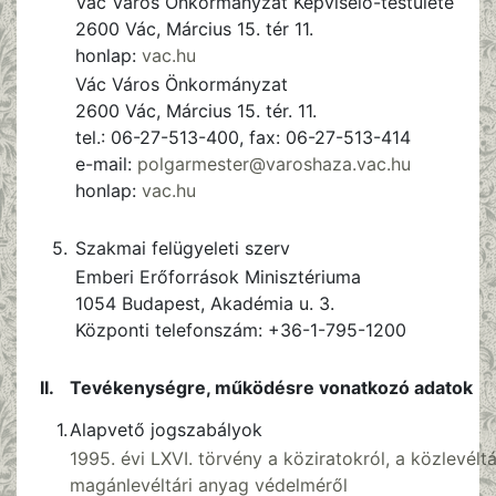
Vác Város Önkormányzat Képviselő-testülete
2600 Vác, Március 15. tér 11.
honlap:
vac.hu
Vác Város Önkormányzat
2600 Vác, Március 15. tér. 11.
tel.: 06-27-513-400, fax: 06-27-513-414
e-mail:
polgarmester@varoshaza.vac.hu
honlap:
vac.hu
5.
Szakmai felügyeleti szerv
Emberi Erőforrások Minisztériuma
1054 Budapest, Akadémia u. 3.
Központi telefonszám: +36-1-795-1200
II.
Tevékenységre, működésre vonatkozó adatok
1.
Alapvető jogszabályok
1995. évi LXVI. törvény a köziratokról, a közlevéltá
magánlevéltári anyag védelméről