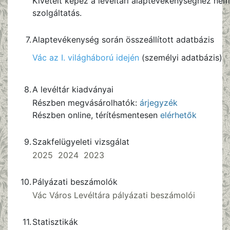
Kivételt képez a levéltári alaptevékenységhez nem
szolgáltatás.
7.
Alaptevékenység során összeállított adatbázis
Vác az I. világháború idején
(személyi adatbázis)
8.
A levéltár kiadványai
Részben megvásárolhatók:
árjegyzék
Részben online, térítésmentesen
elérhetők
9.
Szakfelügyeleti vizsgálat
2025
2024
2023
10.
Pályázati beszámolók
Vác Város Levéltára pályázati beszámolói
11.
Statisztikák