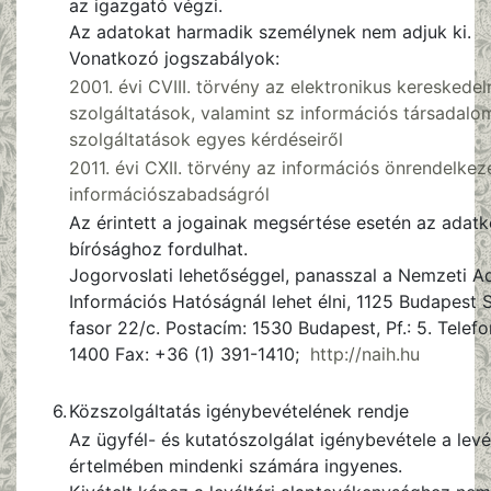
az igazgató végzi.
Az adatokat harmadik személynek nem adjuk ki.
Vonatkozó jogszabályok:
2001. évi CVIII. törvény az elektronikus kereskedel
szolgáltatások, valamint sz információs társadal
szolgáltatások egyes kérdéseiről
2011. évi CXII. törvény az információs önrendelkezé
információszabadságról
Az érintett a jogainak megsértése esetén az adatk
bírósághoz fordulhat.
Jogorvoslati lehetőséggel, panasszal a Nemzeti A
Információs Hatóságnál lehet élni, 1125 Budapest S
fasor 22/c. Postacím: 1530 Budapest, Pf.: 5. Telefo
1400 Fax: +36 (1) 391-1410;
http://naih.hu
6.
Közszolgáltatás igénybevételének rendje
Az ügyfél- és kutatószolgálat igénybevétele a levé
értelmében mindenki számára ingyenes.