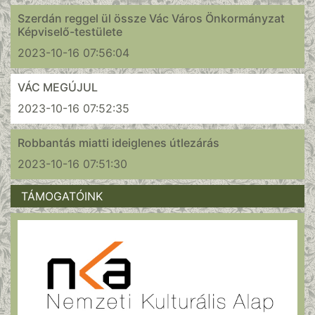
Szerdán reggel ül össze Vác Város Önkormányzat
Képviselő-testülete
2023-10-16 07:56:04
VÁC MEGÚJUL
2023-10-16 07:52:35
Robbantás miatti ideiglenes útlezárás
2023-10-16 07:51:30
TÁMOGATÓINK