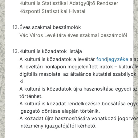
Kulturális Statisztikai Adatgyűjtő Rendszer
Központi Statisztikai Hivatal
12.
Éves szakmai beszámolók
Vác Város Levéltára éves szakmai beszámolói
13.
Kulturális közadatok listája
A kulturális közadatok a levéltár
fondjegyzéke
alap
A levéltári honlapon megjelenített iratok – kulturál
digitális másolatai az általános kutatási szabályok
ki.
A kulturális közadatok újra hasznosítása egyedi s
történhet.
A kulturális közadat rendelkezésre bocsátása egyed
igazgató döntése alapján történik.
A közadat újra hasznosítására vonatkozó jogorvos
intézmény igazgatójától kérhető.