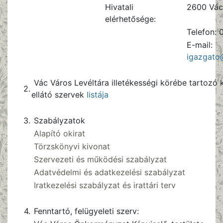
Hivatali
2600 Vác
elérhetősége:
Telefon:
E-mail:
igazgato
Vác Város Levéltára illetékességi körébe tartozó 
2.
ellátó szervek
listája
3.
Szabályzatok
Alapító okirat
Törzskönyvi kivonat
Szervezeti és működési szabályzat
Adatvédelmi és adatkezelési szabályzat
Iratkezelési szabályzat és irattári terv
4.
Fenntartó, felügyeleti szerv: