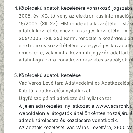
4.
Közérdekű adatok kezelésére vonatkozó jogszabá
2005. évi XC. törvény az elektronikus információ
18/2005. (XII. 27.) IHM rendelet a közzétételi listá
adatok közzétételéhez szükséges közzétételi mint
305/2005. (XII. 25.) Korm. rendelet a közérdekű a
elektronikus közzétételére, az egységes közadatk
rendszerre, valamint a központi jegyzék adattarta
adatintegrációra vonatkozó részletes szabályokró
5.
Közérdekű adatok kezelése
Vác Város Levéltára Adatvédelmi és Adatkezelési 
Kutatói adatkezelési nyilatkozat
Ügyfélszolgálati adatkezelési nyilatkozat
A jelen adatkezelési nyilatkozat a www.vacarchiv
weboldalon a látogatók által önkéntes hozzájárul
adatok tárolására és kezelésére vonatkozik.
Az adatok kezelését Vác Város Levéltára, 2600 Vá