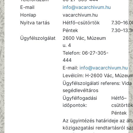
E-mail
info@vacarchivum.hu
Honlap
vacarchivum.hu
Nyitva tartás
Hétfő–csütörtök
7.30–16.0
Péntek
7.30–13.3
Ügyfélszolgálat
2600 Vác, Múzeum
u. 4
Telefon: 06-27-305-
444
E-mail:
info@vacarchivum.hu
Levélcím: H-2600 Vác, Múzeum 
Ügyfélszolgálati referens: Vid
segédlevéltáros
Ügyfélfogadási
Hétfő–
időpontok:
csütörtö
Péntek
Az ügyintézés határideje az ál
közigazgatási rendtartásról szó