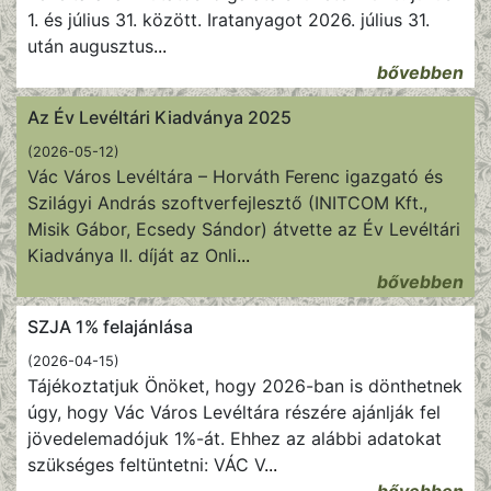
1. és július 31. között. Iratanyagot 2026. július 31.
után augusztus
...
bővebben
Az Év Levéltári Kiadványa 2025
(2026-05-12)
Vác Város Levéltára – Horváth Ferenc igazgató és
Szilágyi András szoftverfejlesztő (INITCOM Kft.,
Misik Gábor, Ecsedy Sándor) átvette az Év Levéltári
Kiadványa II. díját az Onli
...
bővebben
SZJA 1% felajánlása
(2026-04-15)
Tájékoztatjuk Önöket, hogy 2026-ban is dönthetnek
úgy, hogy Vác Város Levéltára részére ajánlják fel
jövedelemadójuk 1%-át. Ehhez az alábbi adatokat
szükséges feltüntetni: VÁC V
...