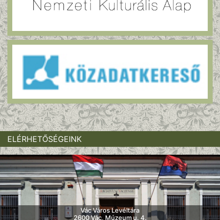
ELÉRHETŐSÉGEINK
Vác Város Levéltára
2600 Vác, Múzeum u. 4.