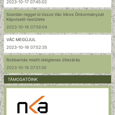
2023-10-17 07:45:02
Szerdán reggel ül össze Vác Város Önkormányzat
Képviselő-testülete
2023-10-16 07:56:04
VÁC MEGÚJUL
2023-10-16 07:52:35
Robbantás miatti ideiglenes útlezárás
2023-10-16 07:51:30
TÁMOGATÓINK