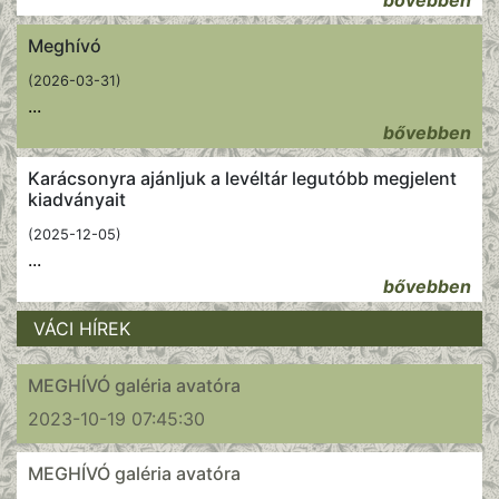
bővebben
Meghívó
(2026-03-31)
...
bővebben
Karácsonyra ajánljuk a levéltár legutóbb megjelent
kiadványait
(2025-12-05)
...
bővebben
VÁCI HÍREK
MEGHÍVÓ galéria avatóra
2023-10-19 07:45:30
MEGHÍVÓ galéria avatóra