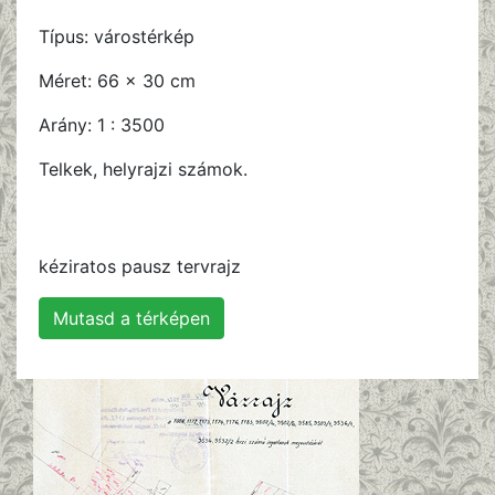
Típus:
várostérkép
Méret:
66 x 30 cm
Arány:
1 : 3500
Telkek, helyrajzi számok.
kéziratos pausz tervrajz
Mutasd a térképen