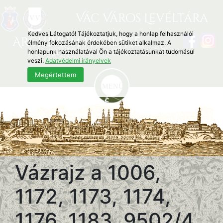
Vác Város Levéltára
Kedves Látogató! Tájékoztatjuk, hogy a honlap felhasználói
Archivum Vaciense
élmény fokozásának érdekében sütiket alkalmaz. A
honlapunk használatával Ön a tájékoztatásunkat tudomásul
veszi.
Adatvédelmi irányelvek
Megértettem
Vázrajz a 1006,
1172, 1173, 1174,
1176, 1183, 9502/4,