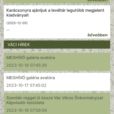
Karácsonyra ajánljuk a levéltár legutóbb megjelent
kiadványait
(2025-12-05)
...
bővebben
VÁCI HÍREK
MEGHÍVÓ galéria avatóra
2023-10-19 07:45:30
MEGHÍVÓ galéria avatóra
2023-10-17 07:45:02
Szerdán reggel ül össze Vác Város Önkormányzat
Képviselő-testülete
2023-10-16 07:56:04