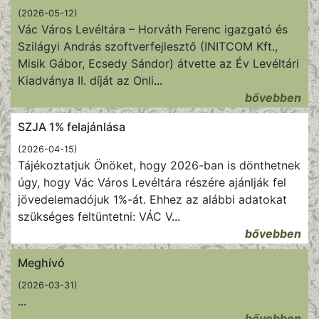
(2026-05-12)
Vác Város Levéltára – Horváth Ferenc igazgató és
Szilágyi András szoftverfejlesztő (INITCOM Kft.,
Misik Gábor, Ecsedy Sándor) átvette az Év Levéltári
Kiadványa II. díját az Onli
...
bővebben
SZJA 1% felajánlása
(2026-04-15)
Tájékoztatjuk Önöket, hogy 2026-ban is dönthetnek
úgy, hogy Vác Város Levéltára részére ajánlják fel
jövedelemadójuk 1%-át. Ehhez az alábbi adatokat
szükséges feltüntetni: VÁC V
...
bővebben
Meghívó
(2026-03-31)
...
bővebben