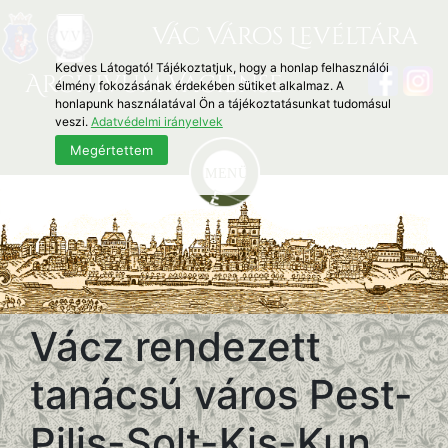
Vác Város Levéltára
Kedves Látogató! Tájékoztatjuk, hogy a honlap felhasználói
Archivum Vaciense
élmény fokozásának érdekében sütiket alkalmaz. A
honlapunk használatával Ön a tájékoztatásunkat tudomásul
veszi.
Adatvédelmi irányelvek
Megértettem
Vácz rendezett
tanácsú város Pest-
Pilis-Solt-Kis-Kun