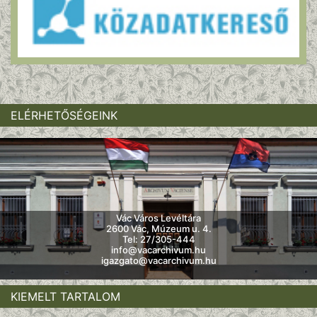
ELÉRHETŐSÉGEINK
Vác Város Levéltára
2600 Vác, Múzeum u. 4.
Tel: 27/305-444
info@vacarchivum.hu
igazgato@vacarchivum.hu
KIEMELT TARTALOM