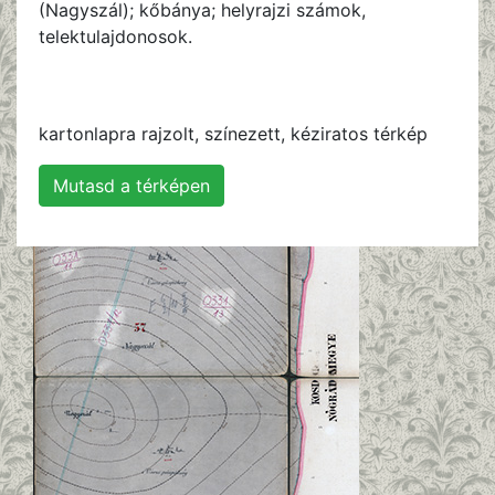
(Nagyszál); kőbánya; helyrajzi számok,
telektulajdonosok.
kartonlapra rajzolt, színezett, kéziratos térkép
Mutasd a térképen