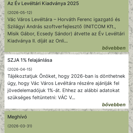
Az Év Levéltári Kiadványa 2025
(2026-05-12)
Vác Város Levéltára – Horváth Ferenc igazgató és
Szilágyi András szoftverfejlesztő (INITCOM Kft.,
Misik Gábor, Ecsedy Sándor) átvette az Év Levéltári
Kiadványa II. díját az Onli
...
bővebben
SZJA 1% felajánlása
(2026-04-15)
Tájékoztatjuk Önöket, hogy 2026-ban is dönthetnek
úgy, hogy Vác Város Levéltára részére ajánlják fel
jövedelemadójuk 1%-át. Ehhez az alábbi adatokat
szükséges feltüntetni: VÁC V
...
bővebben
Meghívó
(2026-03-31)
...