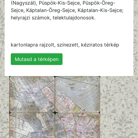
(Nagyszál), Püspök-Kis-Sejce, Püspök-Öreg-
Sejce, Káptalan-Öreg-Sejce, Káptalan-Kis-Sejce;
helyrajzi számok, telektulajdonosok.
kartonlapra rajzolt, színezett, kéziratos térkép
Mutasd a térképen