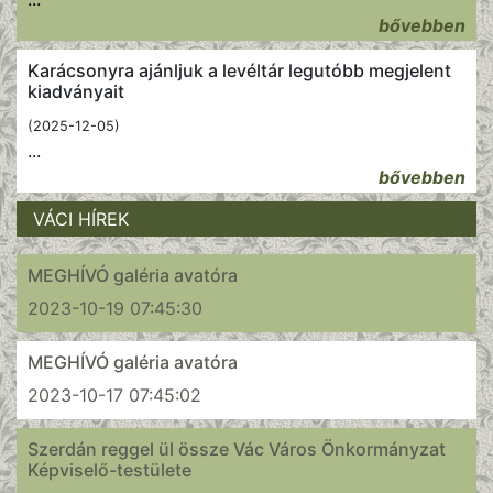
bővebben
Karácsonyra ajánljuk a levéltár legutóbb megjelent
kiadványait
(2025-12-05)
...
bővebben
VÁCI HÍREK
MEGHÍVÓ galéria avatóra
2023-10-19 07:45:30
MEGHÍVÓ galéria avatóra
2023-10-17 07:45:02
Szerdán reggel ül össze Vác Város Önkormányzat
Képviselő-testülete