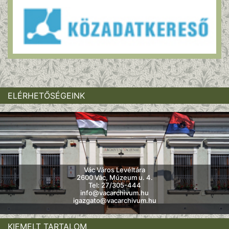
ELÉRHETŐSÉGEINK
Vác Város Levéltára
2600 Vác, Múzeum u. 4.
Tel: 27/305-444
info@vacarchivum.hu
igazgato@vacarchivum.hu
KIEMELT TARTALOM