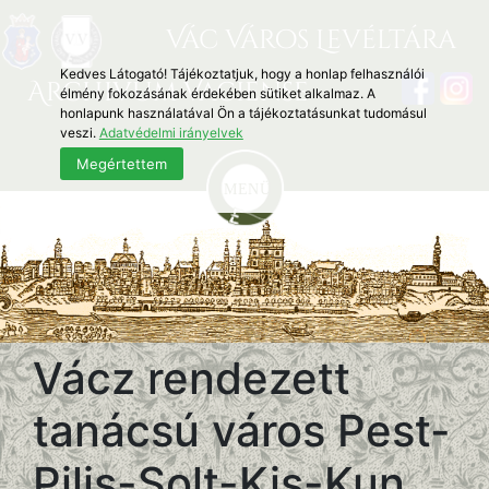
Vác Város Levéltára
Kedves Látogató! Tájékoztatjuk, hogy a honlap felhasználói
Archivum Vaciense
élmény fokozásának érdekében sütiket alkalmaz. A
honlapunk használatával Ön a tájékoztatásunkat tudomásul
veszi.
Adatvédelmi irányelvek
Megértettem
Vácz rendezett
tanácsú város Pest-
Pilis-Solt-Kis-Kun