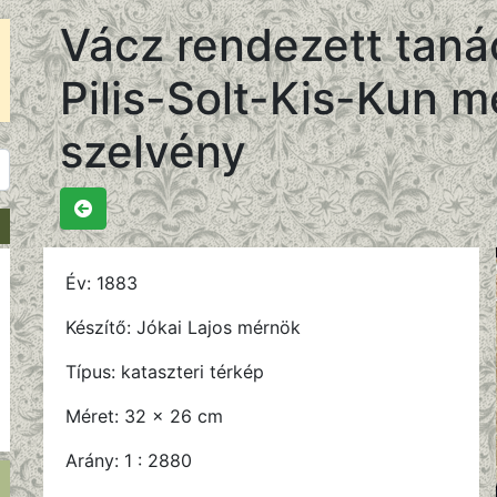
Vácz rendezett taná
Pilis-Solt-Kis-Kun 
szelvény
Év:
1883
Készítő:
Jókai Lajos mérnök
Típus:
kataszteri térkép
Méret:
32 x 26 cm
Arány:
1 : 2880