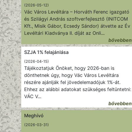
(2026-05-12)
Vác Város Levéltára – Horváth Ferenc igazgató
és Szilágyi András szoftverfejlesztő (INITCOM
Kft., Misik Gábor, Ecsedy Sándor) átvette az Év
Levéltári Kiadványa II. díját az Onli
...
bővebben
SZJA 1% felajánlása
(2026-04-15)
Tájékoztatjuk Önöket, hogy 2026-ban is
dönthetnek úgy, hogy Vác Város Levéltára
részére ajánlják fel jövedelemadójuk 1%-át.
Ehhez az alábbi adatokat szükséges feltüntetni:
VÁC V
...
bővebben
Meghívó
(2026-03-31)
...