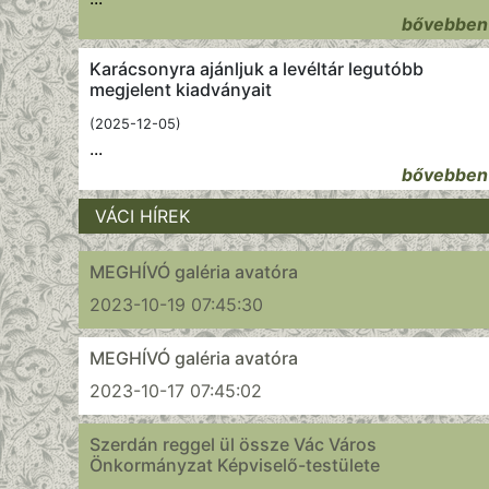
bővebben
Karácsonyra ajánljuk a levéltár legutóbb
megjelent kiadványait
(2025-12-05)
...
bővebben
VÁCI HÍREK
MEGHÍVÓ galéria avatóra
2023-10-19 07:45:30
MEGHÍVÓ galéria avatóra
2023-10-17 07:45:02
Szerdán reggel ül össze Vác Város
Önkormányzat Képviselő-testülete