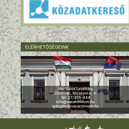
ELÉRHETŐSÉGEINK
Vác Város Levéltára
2600 Vác, Múzeum u. 4.
Tel: 27/305-444
info@vacarchivum.hu
igazgato@vacarchivum.hu