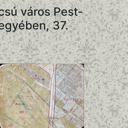
csú város Pest-
megyében, 37.