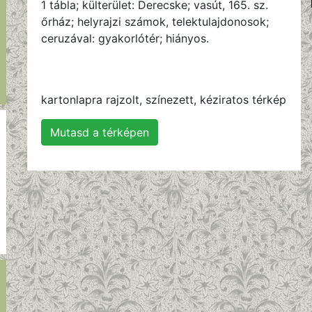
1 tábla; külterület: Derecske; vasút, 165. sz.
őrház; helyrajzi számok, telektulajdonosok;
ceruzával: gyakorlótér; hiányos.
kartonlapra rajzolt, színezett, kéziratos térkép
Mutasd a térképen