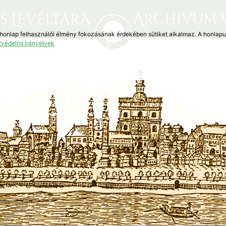
Archivum 
s Levéltára
 honlap felhasználói élmény fokozásának érdekében sütiket alkalmaz. A honlap
tvédelmi irányelvek