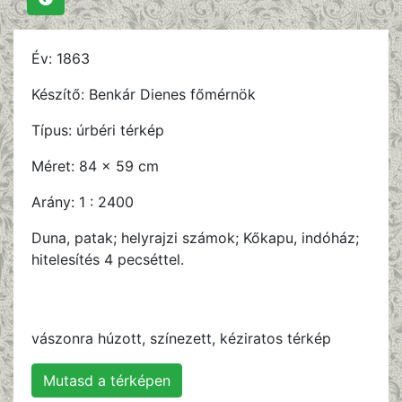
Év:
1863
Készítő:
Benkár Dienes főmérnök
Típus:
úrbéri térkép
Méret:
84 x 59 cm
Arány:
1 : 2400
Duna, patak; helyrajzi számok; Kőkapu, indóház;
hitelesítés 4 pecséttel.
vászonra húzott, színezett, kéziratos térkép
Mutasd a térképen