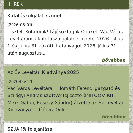
HÍREK
Kutatószolgálati szünet
(2026-06-01)
Tisztelt Kutatóink! Tájékoztatjuk Önöket, Vác Város
Levéltárának kutatószolgálata szünetel 2026. július
1. és július 31. között. Iratanyagot 2026. július 31.
után augusztus
...
bővebben
Az Év Levéltári Kiadványa 2025
(2026-05-12)
Vác Város Levéltára – Horváth Ferenc igazgató és
Szilágyi András szoftverfejlesztő (INITCOM Kft.,
Misik Gábor, Ecsedy Sándor) átvette az Év Levéltári
Kiadványa II. díját az Onli
...
bővebben
SZJA 1% felajánlása