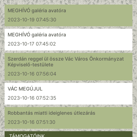
MEGHÍVÓ galéria avatóra
2023-10-19 07:45:30
MEGHÍVÓ galéria avatóra
2023-10-17 07:45:02
Szerdán reggel ül össze Vác Város Önkormányzat
Képviselő-testülete
2023-10-16 07:56:04
VÁC MEGÚJUL
2023-10-16 07:52:35
Robbantás miatti ideiglenes útlezárás
2023-10-16 07:51:30
TÁMOGATÓINK