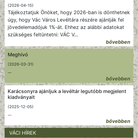
(2026-04-15)
Tájékoztatjuk Önöket, hogy 2026-ban is dönthetnek
úgy, hogy Vác Város Levéltára részére ajánlják fel
jövedelemadójuk 1%-át. Ehhez az alábbi adatokat
szükséges feltüntetni: VÁC V
...
bővebben
Meghívó
(2026-03-31)
...
bővebben
Karácsonyra ajánljuk a levéltár legutóbb megjelent
kiadványait
(2025-12-05)
...
bővebben
VÁCI HÍREK