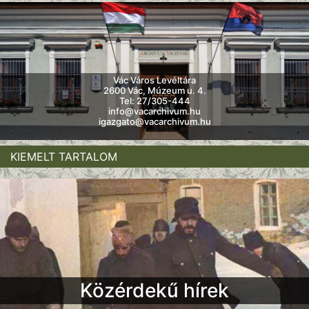
Vác Város Levéltára
2600 Vác, Múzeum u. 4.
Tel: 27/305-444
info@vacarchivum.hu
igazgato@vacarchivum.hu
KIEMELT TARTALOM
Közérdekű hírek