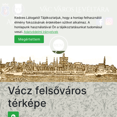
Vác Város Levéltára
Kedves Látogató! Tájékoztatjuk, hogy a honlap felhasználói
Archivum Vaciense
élmény fokozásának érdekében sütiket alkalmaz. A
honlapunk használatával Ön a tájékoztatásunkat tudomásul
veszi.
Adatvédelmi irányelvek
Megértettem
Vácz felsőváros
térképe