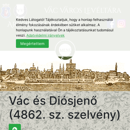
Vác Város Levéltára
Kedves Látogató! Tájékoztatjuk, hogy a honlap felhasználói
Archivum Vaciense
élmény fokozásának érdekében sütiket alkalmaz. A
honlapunk használatával Ön a tájékoztatásunkat tudomásul
veszi.
Adatvédelmi irányelvek
Megértettem
Vác és Diósjenő
(4862. sz. szelvény)