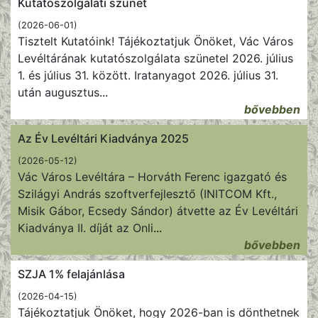
Kutatószolgálati szünet
(2026-06-01)
Tisztelt Kutatóink! Tájékoztatjuk Önöket, Vác Város
Levéltárának kutatószolgálata szünetel 2026. július
1. és július 31. között. Iratanyagot 2026. július 31.
után augusztus
...
bővebben
Az Év Levéltári Kiadványa 2025
(2026-05-12)
Vác Város Levéltára – Horváth Ferenc igazgató és
Szilágyi András szoftverfejlesztő (INITCOM Kft.,
Misik Gábor, Ecsedy Sándor) átvette az Év Levéltári
Kiadványa II. díját az Onli
...
bővebben
SZJA 1% felajánlása
(2026-04-15)
Tájékoztatjuk Önöket, hogy 2026-ban is dönthetnek