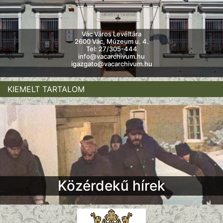
Vác Város Levéltára
2600 Vác, Múzeum u. 4.
Tel: 27/305-444
info@vacarchivum.hu
igazgato@vacarchivum.hu
KIEMELT TARTALOM
Közérdekű hírek