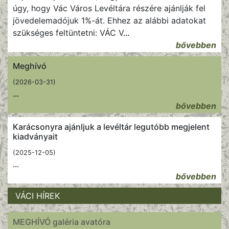
úgy, hogy Vác Város Levéltára részére ajánlják fel
jövedelemadójuk 1%-át. Ehhez az alábbi adatokat
szükséges feltüntetni: VÁC V
...
bővebben
Meghívó
(2026-03-31)
...
bővebben
Karácsonyra ajánljuk a levéltár legutóbb megjelent
kiadványait
(2025-12-05)
...
bővebben
VÁCI HÍREK
MEGHÍVÓ galéria avatóra