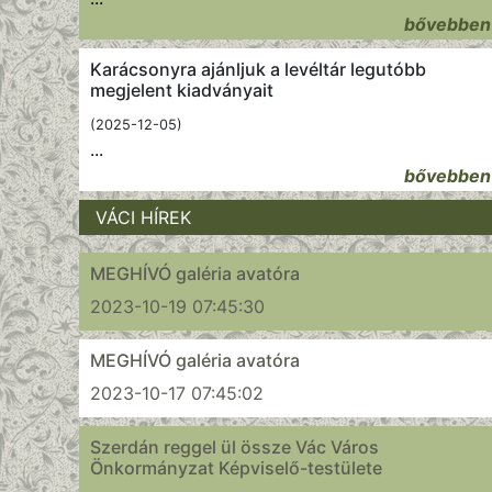
bővebben
Karácsonyra ajánljuk a levéltár legutóbb
megjelent kiadványait
(2025-12-05)
...
bővebben
VÁCI HÍREK
MEGHÍVÓ galéria avatóra
2023-10-19 07:45:30
MEGHÍVÓ galéria avatóra
2023-10-17 07:45:02
Szerdán reggel ül össze Vác Város
Önkormányzat Képviselő-testülete