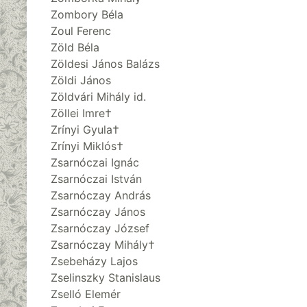
Zombory Béla
Zoul Ferenc
Zöld Béla
Zöldesi János Balázs
Zöldi János
Zöldvári Mihály id.
Zöllei Imre†
Zrínyi Gyula†
Zrínyi Miklós†
Zsarnóczai Ignác
Zsarnóczai István
Zsarnóczay András
Zsarnóczay János
Zsarnóczay József
Zsarnóczay Mihály†
Zsebeházy Lajos
Zselinszky Stanislaus
Zselló Elemér