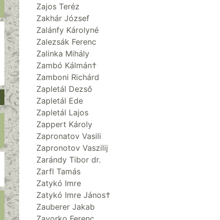
Zajos Teréz
Zakhár József
Zalánfy Károlyné
Zalezsák Ferenc
Zalinka Mihály
Zambó Kálmán†
Zamboni Richárd
Zapletál Dezső
Zapletál Ede
Zapletál Lajos
Zappert Károly
Zapronatov Vasili
Zapronotov Vaszilij
Zarándy Tibor dr.
Zarfl Tamás
Zatykó Imre
Zatykó Imre János†
Zauberer Jakab
Zavorko Ferenc