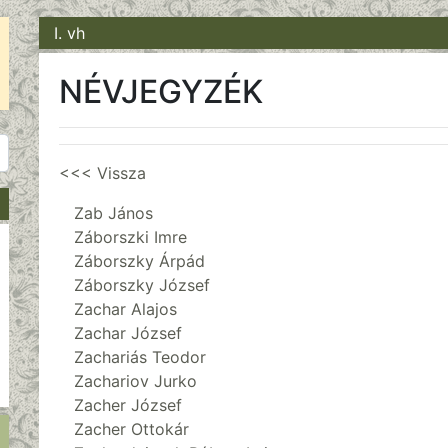
I. vh
NÉVJEGYZÉK
<<< Vissza
Zab János
Záborszki Imre
Záborszky Árpád
Záborszky József
Zachar Alajos
Zachar József
Zachariás Teodor
Zachariov Jurko
Zacher József
Zacher Ottokár