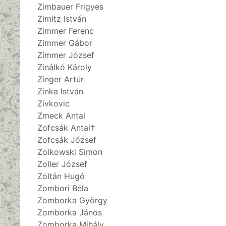
Zimbauer Frigyes
Zimitz István
Zimmer Ferenc
Zimmer Gábor
Zimmer József
Zinálkó Károly
Zinger Artúr
Zinka István
Zivkovic
Zmeck Antal
Zofcsák Antal†
Zofcsák József
Zolkowski Simon
Zoller József
Zoltán Hugó
Zombori Béla
Zomborka György
Zomborka János
Zomborka Mihály