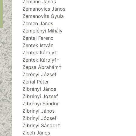
Zemann János
Zemanovics János
Zemanovits Gyula
Zemen János
Zemplényi Mihály
Zentai Ferenc
Zentek István
Zentek Károly†
Zentek Károly1†
Zepsa Ábrahám†
Zerényi József
Zerial Péter
Zibrényi János
Zibrényi József
Zibrényi Sándor
Zibrinyi János
Zibrinyi József
Zibrinyi Sándor†
Ziech János