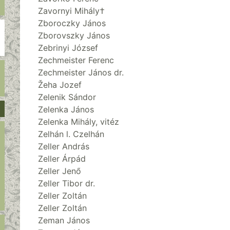
Zavornyi Mihály†
Zboroczky János
Zborovszky János
Zebrinyi József
Zechmeister Ferenc
Zechmeister János dr.
Žeha Jozef
Zelenik Sándor
Zelenka János
Zelenka Mihály, vitéz
Zelhán l. Czelhán
Zeller András
Zeller Árpád
Zeller Jenő
Zeller Tibor dr.
Zeller Zoltán
Zeller Zoltán
Zeman János