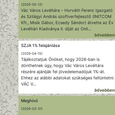
(2026-05-12)
Vác Város Levéltára – Horváth Ferenc igazgató
és Szilágyi András szoftverfejlesztő (INITCOM
Kft., Misik Gábor, Ecsedy Sándor) átvette az Év
Levéltári Kiadványa II. díját az Onli
...
bővebben
SZJA 1% felajánlása
(2026-04-15)
Tájékoztatjuk Önöket, hogy 2026-ban is
dönthetnek úgy, hogy Vác Város Levéltára
részére ajánlják fel jövedelemadójuk 1%-át.
Ehhez az alábbi adatokat szükséges feltüntetni:
VÁC V
...
bővebben
Meghívó
(2026-03-31)
...