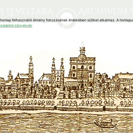
Archivum 
s Levéltára
 honlap felhasználói élmény fokozásának érdekében sütiket alkalmaz. A honlap
tvédelmi irányelvek