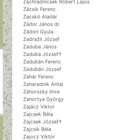
Zachradnicsek Róbert Lajos
Zácsik Ferenc
Zacskó Aladár
Zádor János dr.
Zádori Gyula
Zadražil József
Zaduba János
Zaduba József†
Zadubán Ferenc
Zadubán József
Zahár Ferenc
Zaharadnik Antal
Záhorszky Imre
Zahortya György
Zajácz Viktor
Zajcsek Béla
Zajcsek József†
Zajcsik Béla
Zajocz Viktor