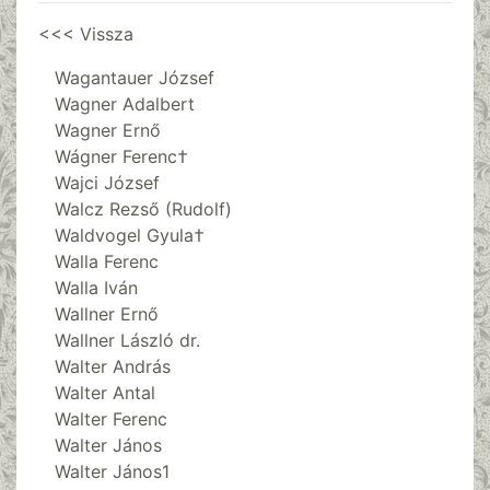
<<< Vissza
Wagantauer József
Wagner Adalbert
Wagner Ernő
Wágner Ferenc†
Wajci József
Walcz Rezső (Rudolf)
Waldvogel Gyula†
Walla Ferenc
Walla Iván
Wallner Ernő
Wallner László dr.
Walter András
Walter Antal
Walter Ferenc
Walter János
Walter János1