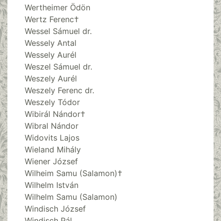
Wertheimer Ödön
Wertz Ferenc†
Wessel Sámuel dr.
Wessely Antal
Wessely Aurél
Weszel Sámuel dr.
Weszely Aurél
Weszely Ferenc dr.
Weszely Tódor
Wibirál Nándor†
Wibral Nándor
Widovits Lajos
Wieland Mihály
Wiener József
Wilheim Samu (Salamon)†
Wilhelm István
Wilhelm Samu (Salamon)
Windisch József
Windisch Pál