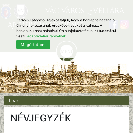
Vác Város Levéltára
Kedves Látogató! Tájékoztatjuk, hogy a honlap felhasználói
Archivum Vaciense
élmény fokozásának érdekében sütiket alkalmaz. A
honlapunk használatával Ön a tájékoztatásunkat tudomásul
veszi.
Adatvédelmi irányelvek
Megértettem
I. vh
NÉVJEGYZÉK