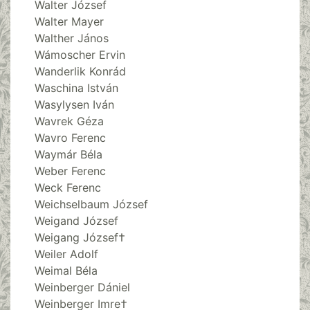
Walter József
Walter Mayer
Walther János
Wámoscher Ervin
Wanderlik Konrád
Waschina István
Wasylysen Iván
Wavrek Géza
Wavro Ferenc
Waymár Béla
Weber Ferenc
Weck Ferenc
Weichselbaum József
Weigand József
Weigang József†
Weiler Adolf
Weimal Béla
Weinberger Dániel
Weinberger Imre†