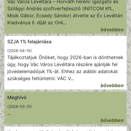
Vác Város Levéltára – Horváth Ferenc igazgató és
Szilágyi András szoftverfejlesztő (INITCOM Kft.,
Misik Gábor, Ecsedy Sándor) átvette az Év Levéltári
Kiadványa II. díját az Onli
...
bővebben
SZJA 1% felajánlása
(2026-04-15)
Tájékoztatjuk Önöket, hogy 2026-ban is dönthetnek
úgy, hogy Vác Város Levéltára részére ajánlják fel
jövedelemadójuk 1%-át. Ehhez az alábbi adatokat
szükséges feltüntetni: VÁC V
...
bővebben
Meghívó
(2026-03-31)
...
bővebben