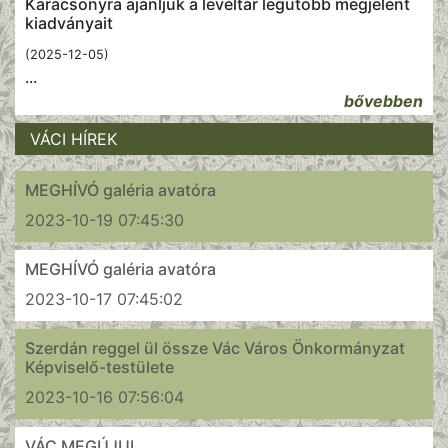
Karácsonyra ajánljuk a levéltár legutóbb megjelent
kiadványait
(2025-12-05)
...
bővebben
VÁCI HÍREK
MEGHÍVÓ galéria avatóra
2023-10-19 07:45:30
MEGHÍVÓ galéria avatóra
2023-10-17 07:45:02
Szerdán reggel ül össze Vác Város Önkormányzat
Képviselő-testülete
2023-10-16 07:56:04
VÁC MEGÚJUL