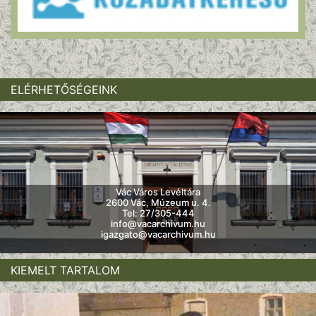
ELÉRHETŐSÉGEINK
Vác Város Levéltára
2600 Vác, Múzeum u. 4.
Tel: 27/305-444
info@vacarchivum.hu
igazgato@vacarchivum.hu
KIEMELT TARTALOM