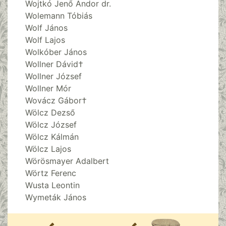
Wojtkó Jenő Andor dr.
Wolemann Tóbiás
Wolf János
Wolf Lajos
Wolkóber János
Wollner Dávid†
Wollner József
Wollner Mór
Wovácz Gábor†
Wölcz Dezső
Wölcz József
Wölcz Kálmán
Wölcz Lajos
Wörösmayer Adalbert
Wörtz Ferenc
Wusta Leontin
Wymeták János