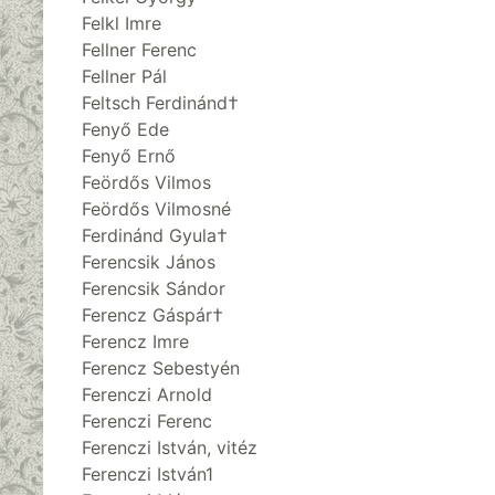
Felkl Imre
Fellner Ferenc
Fellner Pál
Feltsch Ferdinánd†
Fenyő Ede
Fenyő Ernő
Feördős Vilmos
Feördős Vilmosné
Ferdinánd Gyula†
Ferencsik János
Ferencsik Sándor
Ferencz Gáspár†
Ferencz Imre
Ferencz Sebestyén
Ferenczi Arnold
Ferenczi Ferenc
Ferenczi István, vitéz
Ferenczi István1