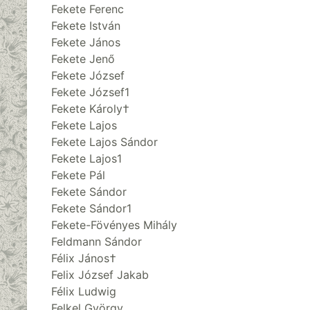
Fekete Ferenc
Fekete István
Fekete János
Fekete Jenő
Fekete József
Fekete József1
Fekete Károly†
Fekete Lajos
Fekete Lajos Sándor
Fekete Lajos1
Fekete Pál
Fekete Sándor
Fekete Sándor1
Fekete-Fövényes Mihály
Feldmann Sándor
Félix János†
Felix József Jakab
Félix Ludwig
Felkel György