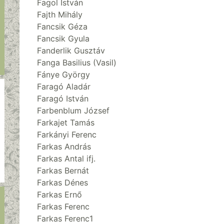
Fagol István
Fajth Mihály
Fancsik Géza
Fancsik Gyula
Fanderlik Gusztáv
Fanga Basilius (Vasil)
Fánye György
Faragó Aladár
Faragó István
Farbenblum József
Farkajet Tamás
Farkányi Ferenc
Farkas András
Farkas Antal ifj.
Farkas Bernát
Farkas Dénes
Farkas Ernő
Farkas Ferenc
Farkas Ferenc1