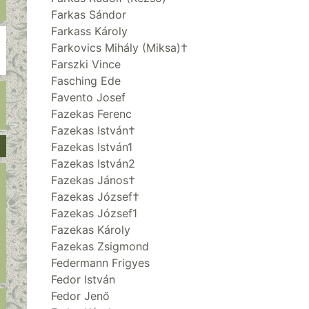
Farkas Sándor
Farkass Károly
Farkovics Mihály (Miksa)†
Farszki Vince
Fasching Ede
Favento Josef
Fazekas Ferenc
Fazekas István†
Fazekas István1
Fazekas István2
Fazekas János†
Fazekas József†
Fazekas József1
Fazekas Károly
Fazekas Zsigmond
Federmann Frigyes
Fedor István
Fedor Jenő