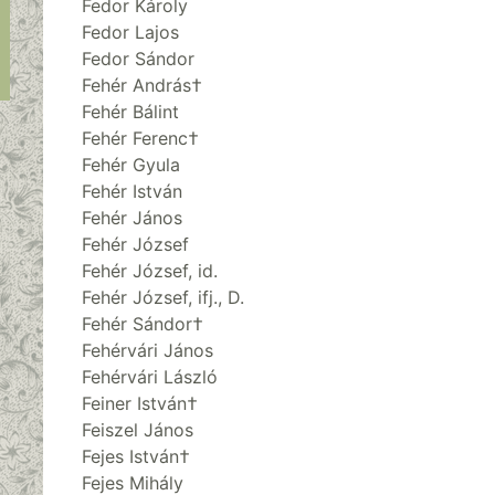
Fedor Károly
Fedor Lajos
Fedor Sándor
Fehér András†
Fehér Bálint
Fehér Ferenc†
Fehér Gyula
Fehér István
Fehér János
Fehér József
Fehér József, id.
Fehér József, ifj., D.
Fehér Sándor†
Fehérvári János
Fehérvári László
Feiner István†
Feiszel János
Fejes István†
Fejes Mihály