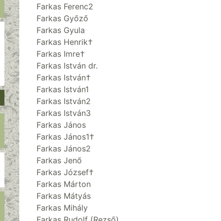
Farkas Ferenc2
Farkas Győző
Farkas Gyula
Farkas Henrik†
Farkas Imre†
Farkas István dr.
Farkas István†
Farkas István1
Farkas István2
Farkas István3
Farkas János
Farkas János1†
Farkas János2
Farkas Jenő
Farkas József†
Farkas Márton
Farkas Mátyás
Farkas Mihály
Farkas Rudolf (Rezső)