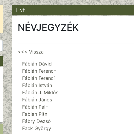
I. vh
NÉVJEGYZÉK
<<< Vissza
Fábián Dávid
Fábián Ferenc†
Fábián Ferenc1
Fábián István
Fábián J. Miklós
Fábián János
Fábián Pál†
Fabian Pitn
Fábry Dezső
Fack György