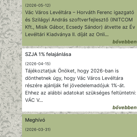
(2026-05-12)
Vác Város Levéltára – Horváth Ferenc igazgató
és Szilágyi András szoftverfejlesztő (INITCOM
Kft., Misik Gábor, Ecsedy Sándor) átvette az Év
Levéltári Kiadványa II. díját az Onli
...
bővebben
SZJA 1% felajánlása
(2026-04-15)
Tájékoztatjuk Önöket, hogy 2026-ban is
dönthetnek úgy, hogy Vác Város Levéltára
részére ajánlják fel jövedelemadójuk 1%-át.
Ehhez az alábbi adatokat szükséges feltüntetni:
VÁC V
...
bővebben
Meghívó
(2026-03-31)
...