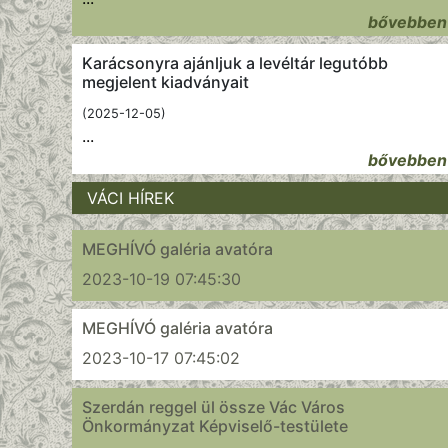
bővebben
Karácsonyra ajánljuk a levéltár legutóbb
megjelent kiadványait
(2025-12-05)
...
bővebben
VÁCI HÍREK
MEGHÍVÓ galéria avatóra
2023-10-19 07:45:30
MEGHÍVÓ galéria avatóra
2023-10-17 07:45:02
Szerdán reggel ül össze Vác Város
Önkormányzat Képviselő-testülete