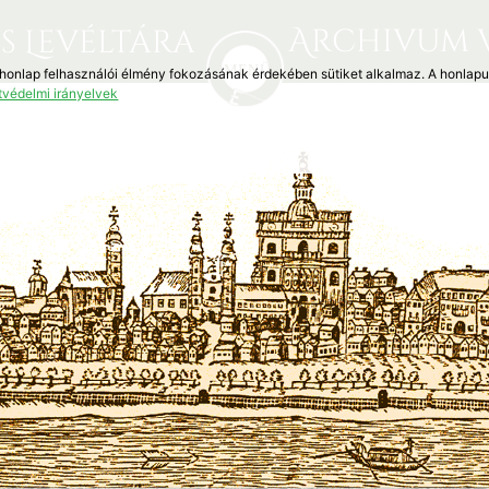
Archivum 
s Levéltára
 honlap felhasználói élmény fokozásának érdekében sütiket alkalmaz. A honlap
tvédelmi irányelvek