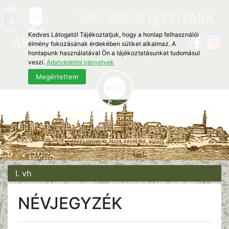
Vác Város Levéltára
Kedves Látogató! Tájékoztatjuk, hogy a honlap felhasználói
Archivum Vaciense
élmény fokozásának érdekében sütiket alkalmaz. A
honlapunk használatával Ön a tájékoztatásunkat tudomásul
veszi.
Adatvédelmi irányelvek
Megértettem
I. vh
NÉVJEGYZÉK