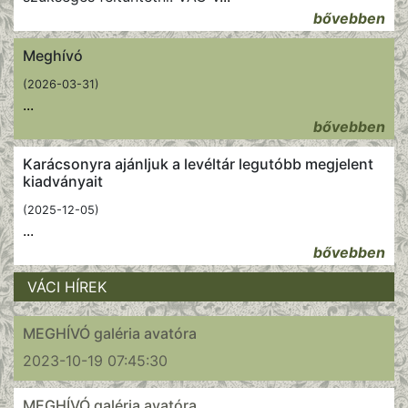
bővebben
Meghívó
(2026-03-31)
...
bővebben
Karácsonyra ajánljuk a levéltár legutóbb megjelent
kiadványait
(2025-12-05)
...
bővebben
VÁCI HÍREK
MEGHÍVÓ galéria avatóra
2023-10-19 07:45:30
MEGHÍVÓ galéria avatóra