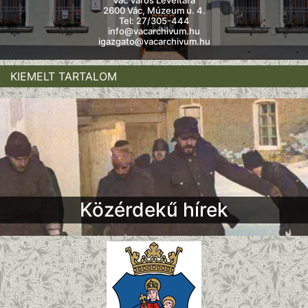
Vác Város Levéltára
2600 Vác, Múzeum u. 4.
Tel: 27/305-444
info@vacarchivum.hu
igazgato@vacarchivum.hu
KIEMELT TARTALOM
Közérdekű hírek