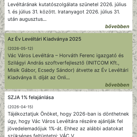
Levéltárának kutatószolgálata szünetel 2026. július
1. és július 31. között. Iratanyagot 2026. július 31.
után augusztus
...
bővebben
Az Év Levéltári Kiadványa 2025
(2026-05-12)
Vác Város Levéltára – Horváth Ferenc igazgató és
Szilágyi András szoftverfejlesztő (INITCOM Kft.,
Misik Gábor, Ecsedy Sándor) átvette az Év Levéltári
Kiadványa II. díját az Onli
...
bővebben
SZJA 1% felajánlása
(2026-04-15)
Tájékoztatjuk Önöket, hogy 2026-ban is dönthetnek
úgy, hogy Vác Város Levéltára részére ajánlják fel
jövedelemadójuk 1%-át. Ehhez az alábbi adatokat
szükséges feltüntetni: VÁC V
...