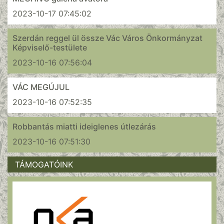
2023-10-17 07:45:02
Szerdán reggel ül össze Vác Város Önkormányzat
Képviselő-testülete
2023-10-16 07:56:04
VÁC MEGÚJUL
2023-10-16 07:52:35
Robbantás miatti ideiglenes útlezárás
2023-10-16 07:51:30
TÁMOGATÓINK