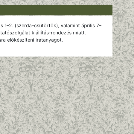
is 1–2. (szerda–csütörtök), valamint április 7–
atószolgálat kiállítás-rendezés miatt.
sra előkészíteni iratanyagot.