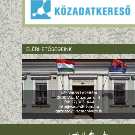
ELÉRHETŐSÉGEINK
Vác Város Levéltára
2600 Vác, Múzeum u. 4.
Tel: 27/305-444
info@vacarchivum.hu
igazgato@vacarchivum.hu