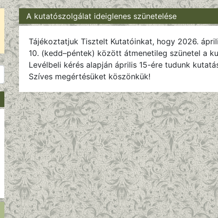
A kutatószolgálat ideiglenes szünetelése
Tájékoztatjuk Tisztelt Kutatóinkat, hogy 2026. ápril
10. (kedd–péntek) között átmenetileg szünetel a kut
Levélbeli kérés alapján április 15-ére tudunk kutatá
Szíves megértésüket köszönkük!