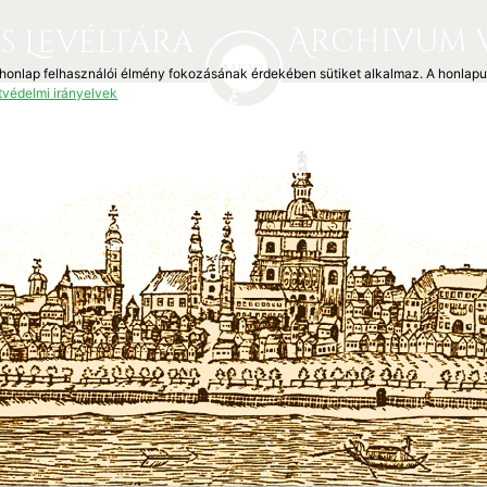
Archivum 
s Levéltára
 honlap felhasználói élmény fokozásának érdekében sütiket alkalmaz. A honlap
tvédelmi irányelvek