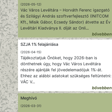
(2026-05-12)
Vác Város Levéltára – Horváth Ferenc igazgató
és Szilágyi András szoftverfejlesztő (INITCOM
Kft., Misik Gábor, Ecsedy Sándor) átvette az Év
Levéltári Kiadványa II. díját az Onli
...
bővebben
SZJA 1% felajánlása
(2026-04-15)
Tájékoztatjuk Önöket, hogy 2026-ban is
dönthetnek úgy, hogy Vác Város Levéltára
részére ajánlják fel jövedelemadójuk 1%-át.
Ehhez az alábbi adatokat szükséges feltüntetni:
VÁC V
...
bővebben
Meghívó
(2026-03-31)
...