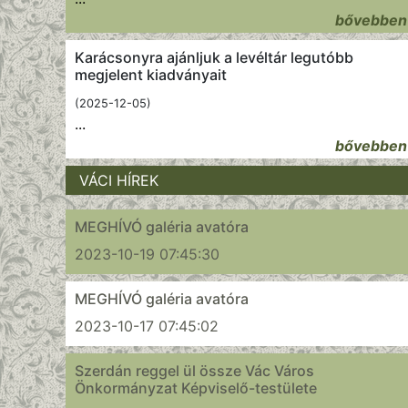
bővebben
Karácsonyra ajánljuk a levéltár legutóbb
megjelent kiadványait
(2025-12-05)
...
bővebben
VÁCI HÍREK
MEGHÍVÓ galéria avatóra
2023-10-19 07:45:30
MEGHÍVÓ galéria avatóra
2023-10-17 07:45:02
Szerdán reggel ül össze Vác Város
Önkormányzat Képviselő-testülete