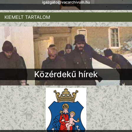
igazgato@vacarchivum.hu
KIEMELT TARTALOM
Közérdekű hírek