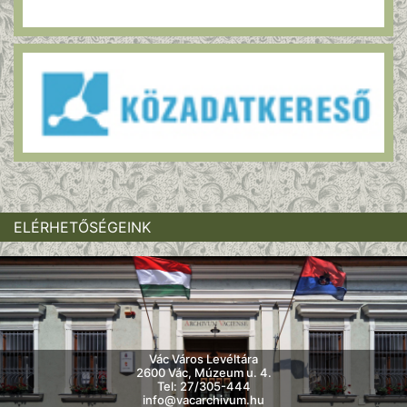
ELÉRHETŐSÉGEINK
Vác Város Levéltára
2600 Vác, Múzeum u. 4.
Tel: 27/305-444
info@vacarchivum.hu