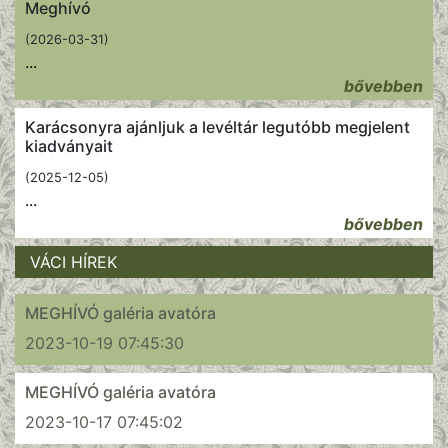
Meghívó
(2026-03-31)
...
bővebben
Karácsonyra ajánljuk a levéltár legutóbb megjelent
kiadványait
(2025-12-05)
...
bővebben
VÁCI HÍREK
MEGHÍVÓ galéria avatóra
2023-10-19 07:45:30
MEGHÍVÓ galéria avatóra
2023-10-17 07:45:02