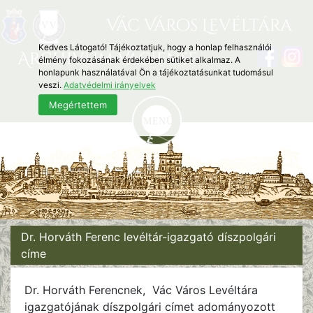
Vác Város Levéltára
Kedves Látogató! Tájékoztatjuk, hogy a honlap felhasználói
Archivum Vaciense
élmény fokozásának érdekében sütiket alkalmaz. A
honlapunk használatával Ön a tájékoztatásunkat tudomásul
veszi.
Adatvédelmi irányelvek
Megértettem
Dr. Horváth Ferenc levéltár-igazgató díszpolgári
címe
Dr. Horváth Ferencnek, Vác Város Levéltára
igazgatójának díszpolgári címet adományozott