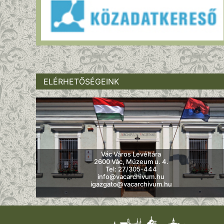
ELÉRHETŐSÉGEINK
Vác Város Levéltára
2600 Vác, Múzeum u. 4.
Tel: 27/305-444
info@vacarchivum.hu
igazgato@vacarchivum.hu