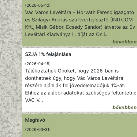
(2026-05-12)
Vác Város Levéltára – Horváth Ferenc igazgató
és Szilágyi András szoftverfejlesztő (INITCOM
Kft., Misik Gábor, Ecsedy Sándor) átvette az Év
Levéltári Kiadványa II. díját az Onli
...
bővebben
SZJA 1% felajánlása
(2026-04-15)
Tájékoztatjuk Önöket, hogy 2026-ban is
dönthetnek úgy, hogy Vác Város Levéltára
részére ajánlják fel jövedelemadójuk 1%-át.
Ehhez az alábbi adatokat szükséges feltüntetni:
VÁC V
...
bővebben
Meghívó
(2026-03-31)
...