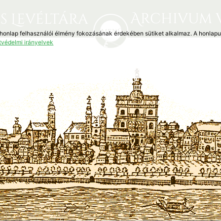
Archivum 
s Levéltára
 honlap felhasználói élmény fokozásának érdekében sütiket alkalmaz. A honlap
tvédelmi irányelvek