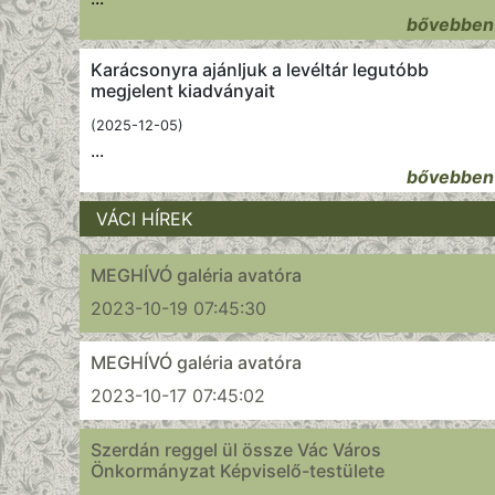
bővebben
Karácsonyra ajánljuk a levéltár legutóbb
megjelent kiadványait
(2025-12-05)
...
bővebben
VÁCI HÍREK
MEGHÍVÓ galéria avatóra
2023-10-19 07:45:30
MEGHÍVÓ galéria avatóra
2023-10-17 07:45:02
Szerdán reggel ül össze Vác Város
Önkormányzat Képviselő-testülete