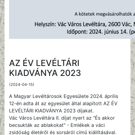
AZ ÉV LEVÉLTÁRI
KIADVÁNYA 2023
(2024-04-15)
A Magyar Levéltárosok Egyesülete 2024. április
12-én adta át az egyesület által alapított AZ ÉV
LEVÉLTÁRI KIADVÁNYA 2023 díjakat.
Vác Város Levéltára II. díjat nyert az "És akkor
becsukták az ablakokat" - Emlékek a váci
zsidóság életéről és sorsáról című kiállításával.