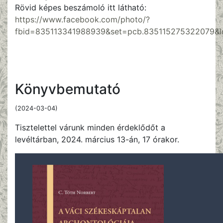
Rövid képes beszámoló itt látható:
https://www.facebook.com/photo/?
fbid=835113341988939&set=pcb.835115275322079&l
Könyvbemutató
(2024-03-04)
Tisztelettel várunk minden érdeklődőt a
levéltárban, 2024. március 13-án, 17 órakor.