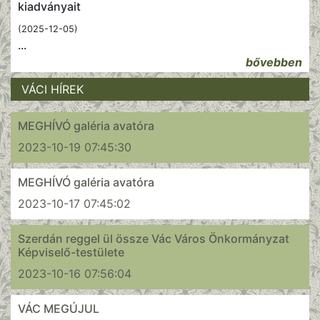
kiadványait
(2025-12-05)
...
bővebben
VÁCI HÍREK
MEGHÍVÓ galéria avatóra
2023-10-19 07:45:30
MEGHÍVÓ galéria avatóra
2023-10-17 07:45:02
Szerdán reggel ül össze Vác Város Önkormányzat
Képviselő-testülete
2023-10-16 07:56:04
VÁC MEGÚJUL