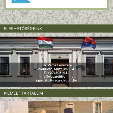
ELÉRHETŐSÉGEINK
Vác Város Levéltára
2600 Vác, Múzeum u. 4.
Tel: 27/305-444
info@vacarchivum.hu
igazgato@vacarchivum.hu
KIEMELT TARTALOM