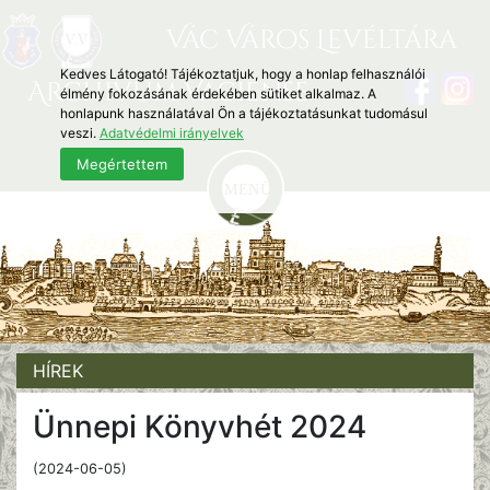
Vác Város Levéltára
Kedves Látogató! Tájékoztatjuk, hogy a honlap felhasználói
Archivum Vaciense
élmény fokozásának érdekében sütiket alkalmaz. A
honlapunk használatával Ön a tájékoztatásunkat tudomásul
veszi.
Adatvédelmi irányelvek
Megértettem
HÍREK
Ünnepi Könyvhét 2024
(2024-06-05)