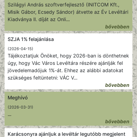
Szilágyi András szoftverfejlesztő (INITCOM Kft.,
Misik Gábor, Ecsedy Sándor) átvette az Év Levéltári
Kiadványa II. díját az Onli
...
bővebben
SZJA 1% felajánlása
(2026-04-15)
Tájékoztatjuk Önöket, hogy 2026-ban is dönthetnek
úgy, hogy Vác Város Levéltára részére ajánlják fel
jövedelemadójuk 1%-át. Ehhez az alábbi adatokat
szükséges feltüntetni: VÁC V
...
bővebben
Meghívó
(2026-03-31)
...
bővebben
Karácsonyra ajánljuk a levéltár legutóbb megjelent