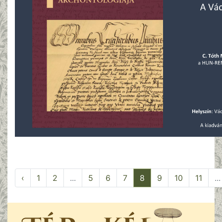
‹
1
2
...
5
6
7
8
9
10
11
...