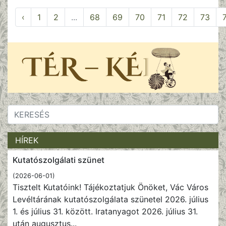
‹
1
2
...
68
69
70
71
72
73
HÍREK
Kutatószolgálati szünet
(2026-06-01)
Tisztelt Kutatóink! Tájékoztatjuk Önöket, Vác Város
Levéltárának kutatószolgálata szünetel 2026. július
1. és július 31. között. Iratanyagot 2026. július 31.
után augusztus
...