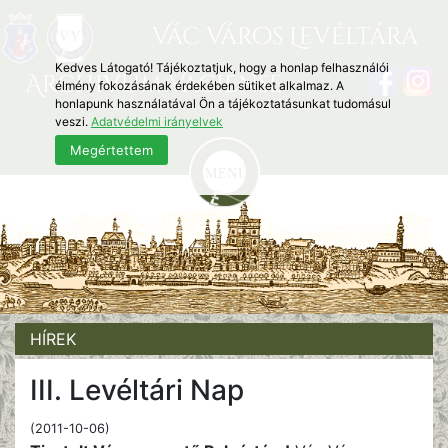
Vác Város Levéltára
Kedves Látogató! Tájékoztatjuk, hogy a honlap felhasználói
Archivum Vaciense
élmény fokozásának érdekében sütiket alkalmaz. A
honlapunk használatával Ön a tájékoztatásunkat tudomásul
veszi.
Adatvédelmi irányelvek
Megértettem
HÍREK
III. Levéltári Nap
(2011-10-06)