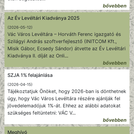
bővebben
Az Év Levéltári Kiadványa 2025
(2026-05-12)
Vác Város Levéltára – Horváth Ferenc igazgató és
Szilágyi András szoftverfejlesztő (INITCOM Kft.,
Misik Gábor, Ecsedy Sándor) átvette az Év Levéltári
Kiadványa II. díját az Onli
...
bővebben
SZJA 1% felajánlása
(2026-04-15)
Tájékoztatjuk Önöket, hogy 2026-ban is dönthetnek
úgy, hogy Vác Város Levéltára részére ajánlják fel
jövedelemadójuk 1%-át. Ehhez az alábbi adatokat
szükséges feltüntetni: VÁC V
...
bővebben
Meghívó