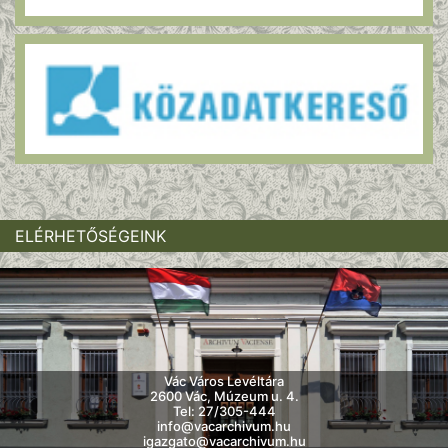
ELÉRHETŐSÉGEINK
Vác Város Levéltára
2600 Vác, Múzeum u. 4.
Tel: 27/305-444
info@vacarchivum.hu
igazgato@vacarchivum.hu