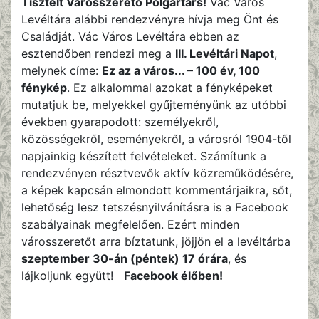
Tisztelt Városszerető Polgártárs!
Vác Város
Levéltára alábbi rendezvényre hívja meg Önt és
Családját. Vác Város Levéltára ebben az
esztendőben rendezi meg a
III. Levéltári Napot
,
melynek címe:
Ez az a város... – 100 év, 100
fénykép
. Ez alkalommal azokat a fényképeket
mutatjuk be, melyekkel gyűjteményünk az utóbbi
években gyarapodott: személyekről,
közösségekről, eseményekről, a városról 1904-től
napjainkig készített felvételeket. Számítunk a
rendezvényen résztvevők aktív közreműködésére,
a képek kapcsán elmondott kommentárjaikra, sőt,
lehetőség lesz tetszésnyilvánításra is a Facebook
szabályainak megfelelően. Ezért minden
városszeretőt arra bíztatunk, jöjjön el a levéltárba
szeptember 30-án (péntek) 17 órára
, és
lájkoljunk együtt!
Facebook élőben!