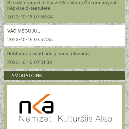
Szerdán reggel ül össze Vác Város Önkormányzat
Képviselő-testülete
2023-10-16 07:56:04
VÁC MEGÚJUL
2023-10-16 07:52:35
Robbantás miatti ideiglenes útlezárás
2023-10-16 07:51:30
TÁMOGATÓINK