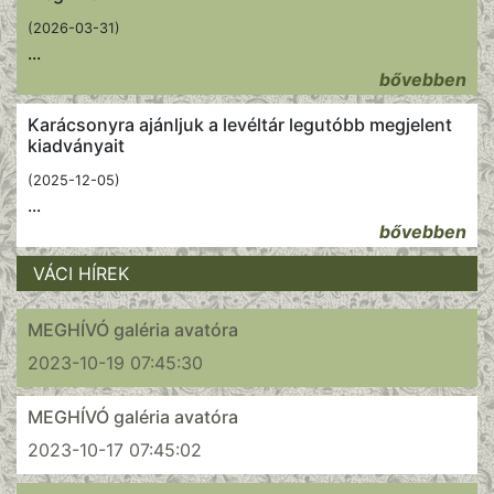
(2026-03-31)
...
bővebben
Karácsonyra ajánljuk a levéltár legutóbb megjelent
kiadványait
(2025-12-05)
...
bővebben
VÁCI HÍREK
MEGHÍVÓ galéria avatóra
2023-10-19 07:45:30
MEGHÍVÓ galéria avatóra
2023-10-17 07:45:02