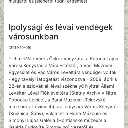
múltjáról és jelenéről tudni érdemes!
Ipolysági és lévai vendégek
városunkban
(2011-10-09)
!--:hu-->Vác Város Önkormányzata, a Katona Lajos
Városi Könyvtár, a Váci Értéktár, a Váci Múzeum
Egyesület és Vác Város Levéltára vendégei voltak
- egy tavalyi látogatást viszonozva - 2009. április
22-én a szlovákiai, lévai székhelyű Nyitrai Állami
Levéltár Lévai Fióklevéltára (Státny Archiv v Nitre
Pobocka Levice), a Barsi Múzeum (Tekovské
múzeum v Leviciach), az Ipolysági Városi Könyvtár
(Knižnica, Šahy), valamint a Honti Múzeum és
Simonyi Lajos Galéria (Hontianske múzeum a
Galéria Ľudovíta Simonyiho) vezetői és