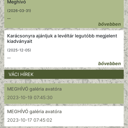
Meghívó
(2026-03-31)
...
bővebben
Karácsonyra ajánljuk a levéltár legutóbb megjelent
kiadványait
(2025-12-05)
...
bővebben
VÁCI HÍREK
MEGHÍVÓ galéria avatóra
2023-10-19 07:45:30
MEGHÍVÓ galéria avatóra
2023-10-17 07:45:02