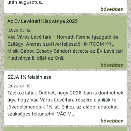
után augusztus
...
bővebben
Az Év Levéltári Kiadványa 2025
(2026-05-12)
Vác Város Levéltára – Horváth Ferenc igazgató és
Szilágyi András szoftverfejlesztő (INITCOM Kft.,
Misik Gábor, Ecsedy Sándor) átvette az Év Levéltári
Kiadványa II. díját az Onli
...
bővebben
SZJA 1% felajánlása
(2026-04-15)
Tájékoztatjuk Önöket, hogy 2026-ban is dönthetnek
úgy, hogy Vác Város Levéltára részére ajánlják fel
jövedelemadójuk 1%-át. Ehhez az alábbi adatokat
szükséges feltüntetni: VÁC V
...
bővebben