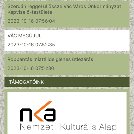
Szerdán reggel ül össze Vác Város Önkormányzat
Képviselő-testülete
2023-10-16 07:56:04
VÁC MEGÚJUL
2023-10-16 07:52:35
Robbantás miatti ideiglenes útlezárás
2023-10-16 07:51:30
TÁMOGATÓINK