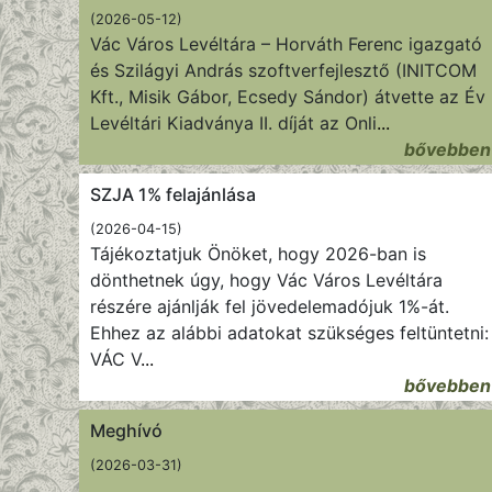
(2026-05-12)
Vác Város Levéltára – Horváth Ferenc igazgató
és Szilágyi András szoftverfejlesztő (INITCOM
Kft., Misik Gábor, Ecsedy Sándor) átvette az Év
Levéltári Kiadványa II. díját az Onli
...
bővebben
SZJA 1% felajánlása
(2026-04-15)
Tájékoztatjuk Önöket, hogy 2026-ban is
dönthetnek úgy, hogy Vác Város Levéltára
részére ajánlják fel jövedelemadójuk 1%-át.
Ehhez az alábbi adatokat szükséges feltüntetni:
VÁC V
...
bővebben
Meghívó
(2026-03-31)
...