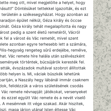
tette meg ott, mivel megjelölte a helyet, hogy
ásutt!” Döntésüket tettekkel igazolták, és ezt
vár területén a székesegyházat. Hogy azonban az
aradjon épület nélkül, Géza király és öccse
olnát. Géza király tehát megalapította és nagy
ost pedig a szent életű remetéről, Vácról
 fel a várost és Vác remetét, mivel szent
telete azonban egyre terhesebb lett a számára,
Pilis-hegység rengeteg sűrű erdejébe, remélve,
hat. Vác remete híre halála után szélvészként
események történtek, búcsújárók keresték fel.
atták, évszázadok multával szobrot állítottak
öbb helyen is. Mi, váciak büszkék lehetünk
partján, a Naszály hegy lábánál immár csaknem
ódok, felidézzük a város születésének csodás
Vác remete névnapját: játékokat, versenyeket
 és ezzel együtt Vác remete és a nevét viselő
. A mesémnek itt vége szakad. Akár hiszitek,
szi, maga járjon utána! Isten éltesse Vác