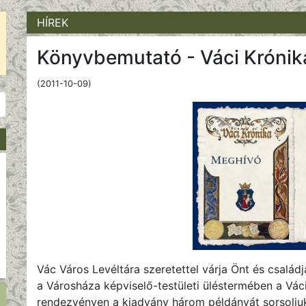
HÍREK
Könyvbemutató - Váci Krónik
(2011-10-09)
Vác Város Levéltára szeretettel várja Önt és család
a Városháza képviselő-testületi üléstermében a Vác
rendezvényen a kiadvány három példányát sorsoljuk