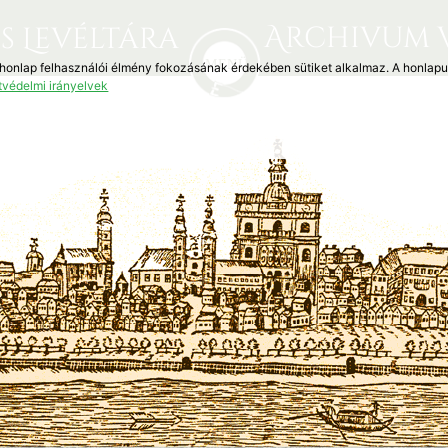
Archivum 
s Levéltára
 honlap felhasználói élmény fokozásának érdekében sütiket alkalmaz. A honlap
tvédelmi irányelvek