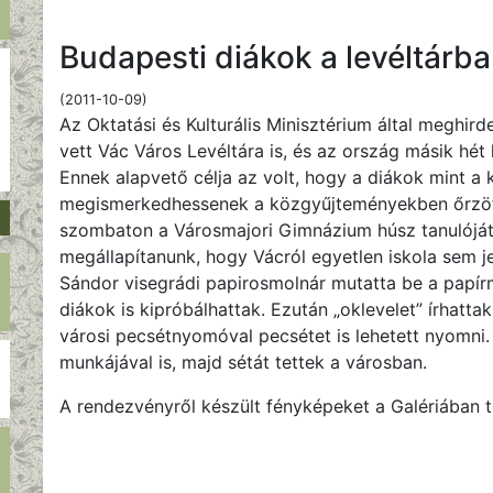
Budapesti diákok a levéltárb
(2011-10-09)
Az Oktatási és Kulturális Minisztérium által meghi
vett Vác Város Levéltára is, és az ország másik hét
Ennek alapvető célja az volt, hogy a diákok mint a 
megismerkedhessenek a közgyűjteményekben őrzött
szombaton a Városmajori Gimnázium húsz tanulóját lá
megállapítanunk, hogy Vácról egyetlen iskola sem j
Sándor visegrádi papirosmolnár mutatta be a papírm
diákok is kipróbálhattak. Ezután „oklevelet” írhattak
városi pecsétnyomóval pecsétet is lehetett nyomni.
munkájával is, majd sétát tettek a városban.
A rendezvényről készült fényképeket a Galériában t