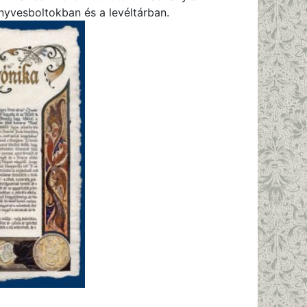
nyvesboltokban és a levéltárban.