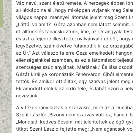
Vác nevű, szent életű remete. A hercegek éppen ló
a Hétkápolna áll, hogy miképpen vívjanak meg Salam
világos nappal mennyei látomás jelent meg Szent Lá
„Láttál valamit?” Géza azonban nem látott semmit.
itt álltunk és tanácskoztunk, íme, az Úr angyala les
és azt a fejedre illesztette; nyilvánvaló ebből, ho
legyőzetve, számkivetve futamodik ki az országából
az Úr.” Azt válaszolta erre Géza emelkedett hangon
ellenségeinkkel szemben, és ez a látomásod teljesül
szentséges szűz anyjának, Máriának.” És láss csodát
Gézát királlyá koronázták Fehérváron, újból elmente
tették. És amikor ott álltak, egy szarvas jelent meg 
Eliramodott előlük az erdő felé, és lábát azon a he
nevezünk.
A vitézek rányilaztak a szarvasra, mire az a Dunába
Szent László: „Bizony nem szarvas volt ez, hanem Is
„Mondjad, kedves öcsém, mit jelentettek az égő gye
titkot Szent László fejtette meg: „Nem agancsok v