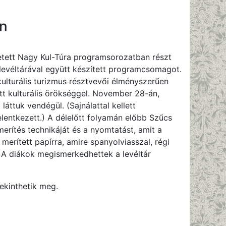
an
rdetett Nagy Kul-Túra programsorozatban részt
 levéltárával együtt készített programcsomagot.
kulturális turizmus résztvevői élményszerűen
 kulturális örökséggel. November 28-án,
ttuk vendégül. (Sajnálattal kellett
elentkezett.) A délelőtt folyamán előbb Szűcs
erítés technikáját és a nyomtatást, amit a
 merített papírra, amire spanyolviasszal, régi
 A diákok megismerkedhettek a levéltár
ekinthetik meg.