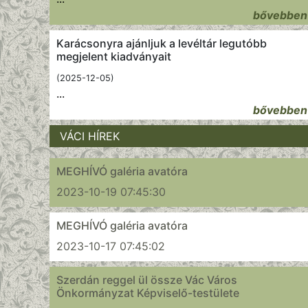
bővebben
Karácsonyra ajánljuk a levéltár legutóbb
megjelent kiadványait
(2025-12-05)
...
bővebben
VÁCI HÍREK
MEGHÍVÓ galéria avatóra
2023-10-19 07:45:30
MEGHÍVÓ galéria avatóra
2023-10-17 07:45:02
Szerdán reggel ül össze Vác Város
Önkormányzat Képviselő-testülete