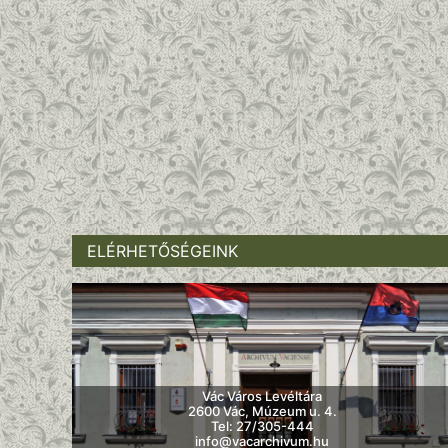
ELÉRHETŐSÉGEINK
Vác Város Levéltára
2600 Vác, Múzeum u. 4.
Tel: 27/305-444
info@vacarchivum.hu