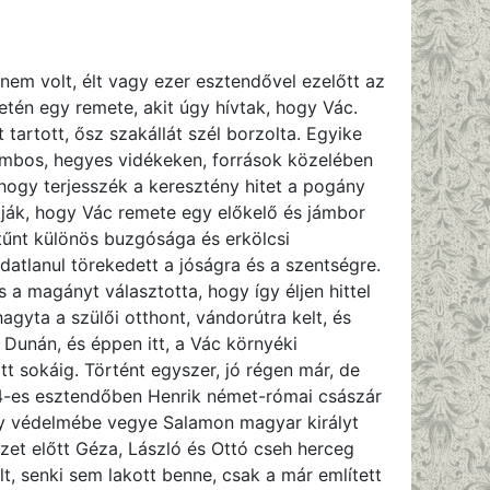
 nem volt, élt vagy ezer esztendővel ezelőtt az
letén egy remete, akit úgy hívtak, hogy Vác.
 tartott, ősz szakállát szél borzolta. Egyike
ombos, hegyes vidékeken, források közelében
 hogy terjesszék a keresztény hitet a pogány
tják, hogy Vác remete egy előkelő és jámbor
ltűnt különös buzgósága és erkölcsi
atlanul törekedett a jóságra és a szentségre.
s a magányt választotta, hogy így éljen hittel
hagyta a szülői otthont, vándorútra kelt, és
 Dunán, és éppen itt, a Vác környéki
t sokáig. Történt egyszer, jó régen már, de
074-es esztendőben Henrik német-római császár
ogy védelmébe vegye Salamon magyar királyt
et előtt Géza, László és Ottó cseh herceg
lt, senki sem lakott benne, csak a már említett