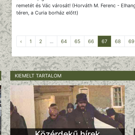
remetét és Vác városát! (Horváth M. Ferenc - Elha
téren, a Curia borház előtt)
‹
1
2
...
64
65
66
67
68
69
KIEMELT TARTALOM
Közérdekű hírek