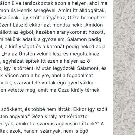
háton ülve tanácskoztak azon a helyen, ahol ma
on és Henrik seregével. Amint itt álldogáltak,
szlónak. Így szólt bátyjához, Géza herceghez:
 Szent László ekkor azt mondta neki: „Amidőn
zállott az égből, kezében aranykoronát hozott,
gy minékünk adatik a győzelem, Salamon pedig
, a királyságot és a koronát pedig neked adja
: „Ha az Úristen velünk lesz és megoltalmaz
, egyházat építek itt ezen a helyen az ő
, így is történt. Miután legyőzték Salamont, és
k Vácon arra a helyre, ahol a fogadalmat
nekik, szarvai tele voltak égő gyertyákkal.
lyen vetette meg, amit ma Géza király térnek
 szökkent, és többé nem látták. Ekkor így szólt
ten angyala.” Géza király azt kérdezte:
rtyák, amiket a szarvas agancsán láttunk?” A
oltak azok, hanem szárnyak, nem is égő