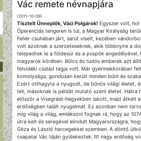
Vác remete névnapjára
(2011-10-09)
Tisztelt Ünneplők, Váci Polgárok!
Egyszer volt, hol
Óperenciás tengeren is túl, a Magyar Királyság terü
Fehér csuhában járt, sarut viselt, kezében vándorbot
volt azoknak a szerzeteseknek, akik többnyire a d
telepedtek le a földesúr és a püspök engedélyével,
magyarok körében. Bölcs és tudós emberek azt állí
felvidéki család tagja volt. Már gyermekkorában fe
komolysága, gondosan került minden bűnt és szakad
Ezért otthagyta a nyugodt, de bűnös világi életet, é
teli, másoknak is példát mutató szent életet. Hátra 
először a Visegrádi-hegyekben lakott, majd átkelt a
erdőségben talált nyugalmat. Ez azonban nem tartot
míg világ a világ, emlékezni fognak rá, hogy az 1
útra kelt és seregével elindult Magyarországra, h
Géza és László hercegekkel szemben. A döntő ütköz
csapatai Vác táján gyülekeztek. Itt nagy erdőség vo