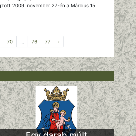
ngzott 2009. november 27-én a Március 15.
70
...
76
77
›
Egy darab múlt