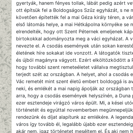
gyertyák, hanem fényes tollak, lábát pedig azért ve
ott építsük fel a Boldogságos Szűz egyházát, s ne m
követően építették fel a mai Géza király téren, a 
első látomás helye, a mai Hétkápolna környéke se m
elrendelték, hogy ott Szent Péternek emeljenek káp
birtokokkal adományozta meg a váci egyházat. A vár
nevezte el. A csodás események után sokan keresték
életének híre sokakat ide vonzott. A látogatók tisz
és újból magányra vágyott. Ezért elköltözködött a 
hogy további szent remeteéletet vállalva megtisztul
terjedt szét az országban. A helyet, ahol a csodás 
Vác remetét mint szent életű embert boldoggá is av
neki, és emlékét a mai napig ápolják az országban t
arra, hogy a csodás események helyszínén, a Duna 
ezer esztendeje virágzó város épült. Mi, a kései ut
történetét és egyúttal novemberben megünnepeljük 
rendezünk és díjat alapítunk az emlékére. A legenda
város így tovább él, legalább újabb ezer esztendeig
akár nem, igaz történetet meséltem el. És aki nem hi