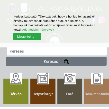
Vác Város Levéltára
Kedves Látogató! Tájékoztatjuk, hogy a honlap felhasználói
Archivum Vaciense
élmény fokozásának érdekében sütiket alkalmaz. A
honlapunk használatával Ön a tájékoztatásunkat tudomásul
veszi.
Adatvédelmi irányelvek
Megértettem
Keresés
Térkép
Helyszínrajz
Fotó
Dokumentáció