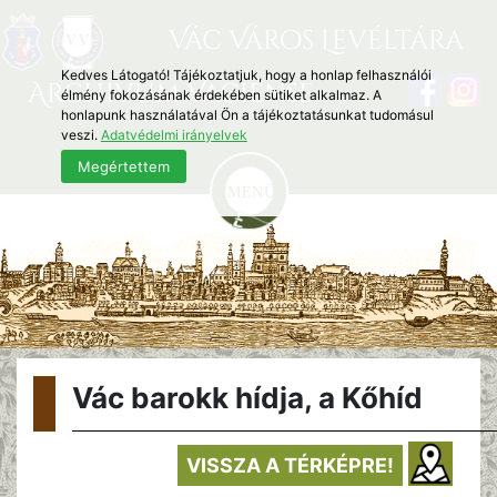
Vác Város Levéltára
Kedves Látogató! Tájékoztatjuk, hogy a honlap felhasználói
Archivum Vaciense
élmény fokozásának érdekében sütiket alkalmaz. A
honlapunk használatával Ön a tájékoztatásunkat tudomásul
veszi.
Adatvédelmi irányelvek
Megértettem
Vác barokk hídja, a Kőhíd
VISSZA A TÉRKÉPRE!