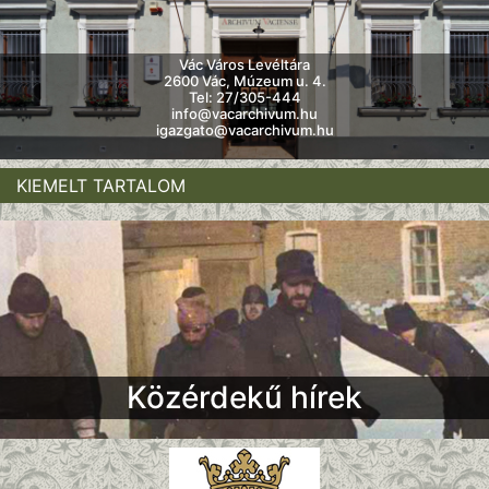
Vác Város Levéltára
2600 Vác, Múzeum u. 4.
Tel: 27/305-444
info@vacarchivum.hu
igazgato@vacarchivum.hu
KIEMELT TARTALOM
Közérdekű hírek