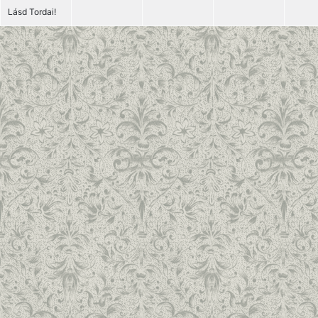
Lásd Tordai!