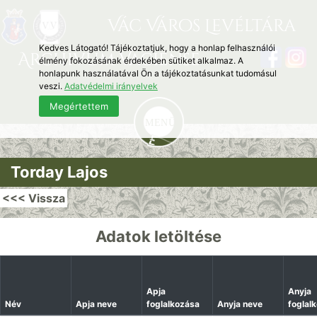
Vác Város Levéltára
Kedves Látogató! Tájékoztatjuk, hogy a honlap felhasználói
Archivum Vaciense
élmény fokozásának érdekében sütiket alkalmaz. A
honlapunk használatával Ön a tájékoztatásunkat tudomásul
veszi.
Adatvédelmi irányelvek
Megértettem
Torday Lajos
<<< Vissza
Adatok letöltése
Apja
Anyja
Név
Apja neve
foglalkozása
Anyja neve
foglal