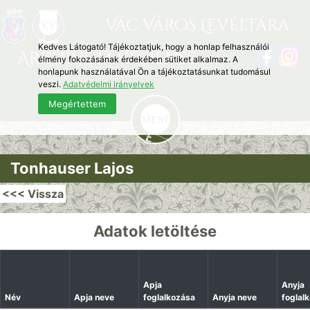
Vác Város Levéltára
Kedves Látogató! Tájékoztatjuk, hogy a honlap felhasználói
Archivum Vaciense
élmény fokozásának érdekében sütiket alkalmaz. A
honlapunk használatával Ön a tájékoztatásunkat tudomásul
veszi.
Adatvédelmi irányelvek
Megértettem
Tonhauser Lajos
<<< Vissza
Adatok letöltése
Apja
Anyja
Név
Apja neve
foglalkozása
Anyja neve
foglal