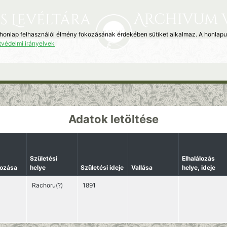
Archivum 
s Levéltára
 honlap felhasználói élmény fokozásának érdekében sütiket alkalmaz. A honlap
tvédelmi irányelvek
Adatok letöltése
Születési
Elhalálozás
kozása
helye
Születési ideje
Vallása
helye, ideje
Rachoru(?)
1891