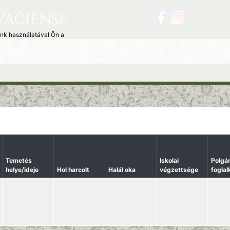
Vaciense
unk használatával Ön a
Temetés
Iskolai
Polgár
helye/ideje
Hol harcolt
Halál oka
végzettsége
fogla