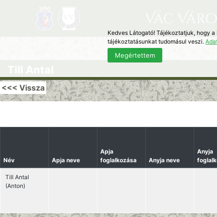
Vác Váro
Kedves Látogató! Tájékoztatjuk, hogy a
tájékoztatásunkat tudomásul veszi.
Ada
Megértettem
Till Antal
<<< Vissza
Apja
Anyja
Név
Apja neve
foglalkozása
Anyja neve
foglal
Till Antal
(Anton)