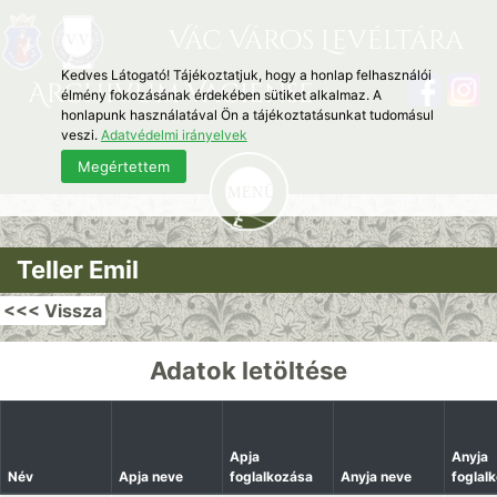
Vác Város Levéltára
Kedves Látogató! Tájékoztatjuk, hogy a honlap felhasználói
Archivum Vaciense
élmény fokozásának érdekében sütiket alkalmaz. A
honlapunk használatával Ön a tájékoztatásunkat tudomásul
veszi.
Adatvédelmi irányelvek
Megértettem
Teller Emil
<<< Vissza
Adatok letöltése
Apja
Anyja
Név
Apja neve
foglalkozása
Anyja neve
foglal