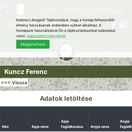
Vác Város Levéltára
Kedves Látogató! Tájékoztatjuk, hogy a honlap felhasználói
Archivum Vaciense
élmény fokozásának érdekében sütiket alkalmaz. A
honlapunk használatával Ön a tájékoztatásunkat tudomásul
veszi.
Adatvédelmi irányelvek
Megértettem
Kuncz Ferenc
<<< Vissza
Adatok letöltése
Apja
Anyja
Név
Apja neve
foglalkozása
Anyja neve
foglal