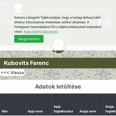
Vác Város Levéltára
Kedves Látogató! Tájékoztatjuk, hogy a honlap felhasználói
Archivum Vaciense
élmény fokozásának érdekében sütiket alkalmaz. A
honlapunk használatával Ön a tájékoztatásunkat tudomásul
veszi.
Adatvédelmi irányelvek
Megértettem
Kubovits Ferenc
<<< Vissza
Adatok letöltése
Apja
Anyja
Név
Apja neve
foglalkozása
Anyja neve
foglal