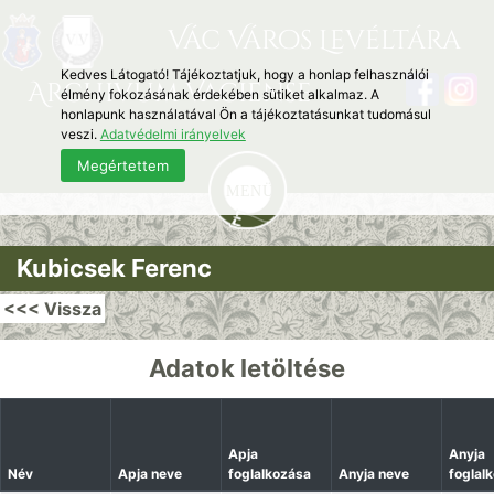
Vác Város Levéltára
Kedves Látogató! Tájékoztatjuk, hogy a honlap felhasználói
Archivum Vaciense
élmény fokozásának érdekében sütiket alkalmaz. A
honlapunk használatával Ön a tájékoztatásunkat tudomásul
veszi.
Adatvédelmi irányelvek
Megértettem
Kubicsek Ferenc
<<< Vissza
Adatok letöltése
Apja
Anyja
Név
Apja neve
foglalkozása
Anyja neve
foglal