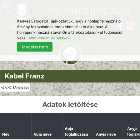
Vác Város Levéltára
Kedves Látogató! Tájékoztatjuk, hogy a honlap felhasználói
Archivum Vaciense
élmény fokozásának érdekében sütiket alkalmaz. A
honlapunk használatával Ön a tájékoztatásunkat tudomásul
veszi.
Adatvédelmi irányelvek
Megértettem
Kabel Franz
<<< Vissza
Adatok letöltése
Apja
Anyja
Név
Apja neve
foglalkozása
Anyja neve
foglal