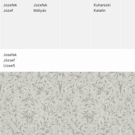
Jozefek
Jozefek
Kuharszki
Jozef
Mátyás
Katalin
Josefak
József
(Josef)