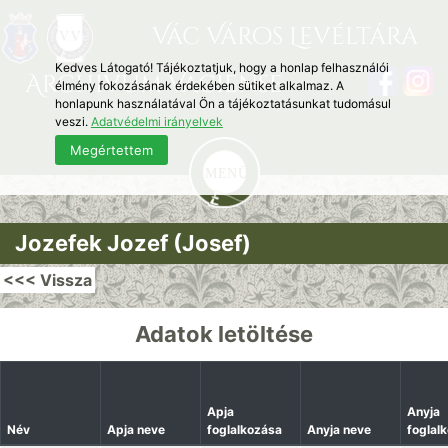
Vác Város Levéltára
Kedves Látogató! Tájékoztatjuk, hogy a honlap felhasználói
Archivum Vaciense
élmény fokozásának érdekében sütiket alkalmaz. A
honlapunk használatával Ön a tájékoztatásunkat tudomásul
veszi.
Adatvédelmi irányelvek
Megértettem
Jozefek Jozef (Josef)
<<< Vissza
Adatok letöltése
Apja
Anyja
Név
Apja neve
foglalkozása
Anyja neve
foglal