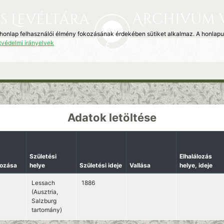
Archivum 
s Levéltára
 honlap felhasználói élmény fokozásának érdekében sütiket alkalmaz. A honlap
tvédelmi irányelvek
Adatok letöltése
Születési
Elhalálozás
kozása
helye
Születési ideje
Vallása
helye, ideje
Lessach
1886
(Ausztria,
Salzburg
tartomány)