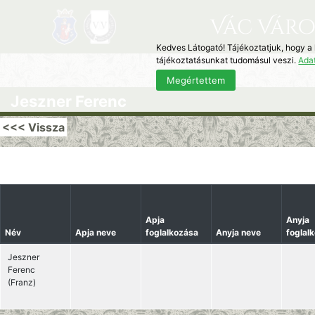
Vác Váro
Kedves Látogató! Tájékoztatjuk, hogy a
tájékoztatásunkat tudomásul veszi.
Ada
Megértettem
Jeszner Ferenc
<<< Vissza
Apja
Anyja
Név
Apja neve
foglalkozása
Anyja neve
foglal
Jeszner
Ferenc
(Franz)