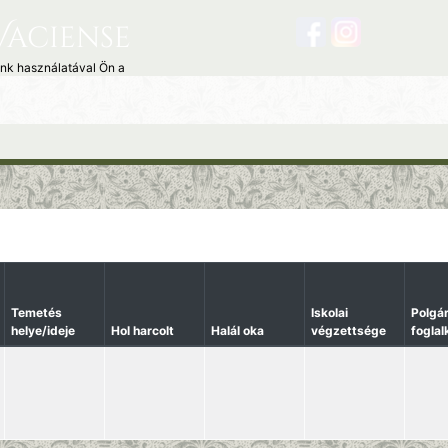
Vaciense
unk használatával Ön a
Temetés
Iskolai
Polgár
helye/ideje
Hol harcolt
Halál oka
végzettsége
fogla