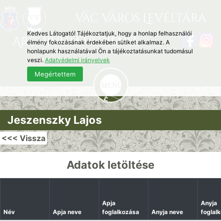
Vác Város Levéltára
Kedves Látogató! Tájékoztatjuk, hogy a honlap felhasználói
Archivum Vaciense
élmény fokozásának érdekében sütiket alkalmaz. A
honlapunk használatával Ön a tájékoztatásunkat tudomásul
veszi.
Adatvédelmi irányelvek
Megértettem
Jeszenszky Lajos
<<< Vissza
Adatok letöltése
Apja
Anyja
Név
Apja neve
foglalkozása
Anyja neve
foglal