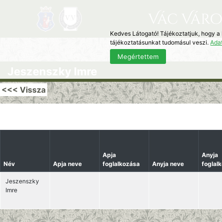
Vác Váro
Kedves Látogató! Tájékoztatjuk, hogy a
tájékoztatásunkat tudomásul veszi.
Ada
Megértettem
Jeszenszky Imre
<<< Vissza
Apja
Anyja
Név
Apja neve
foglalkozása
Anyja neve
foglal
Jeszenszky
Imre