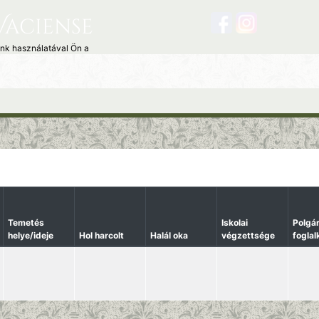
Vaciense
unk használatával Ön a
Temetés
Iskolai
Polgár
helye/ideje
Hol harcolt
Halál oka
végzettsége
fogla