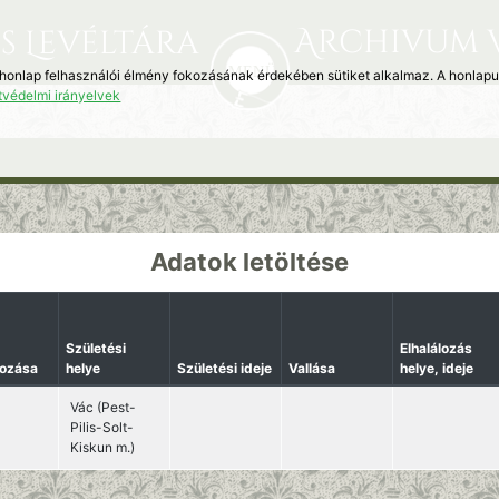
Archivum 
s Levéltára
 honlap felhasználói élmény fokozásának érdekében sütiket alkalmaz. A honlap
tvédelmi irányelvek
Adatok letöltése
Születési
Elhalálozás
kozása
helye
Születési ideje
Vallása
helye, ideje
Vác (Pest-
Pilis-Solt-
Kiskun m.)