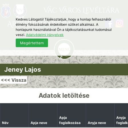
Vác Város Levéltára
Kedves Látogató! Tájékoztatjuk, hogy a honlap felhasználói
Archivum Vaciense
élmény fokozásának érdekében sütiket alkalmaz. A
honlapunk használatával Ön a tájékoztatásunkat tudomásul
veszi.
Adatvédelmi irányelvek
Megértettem
Jeney Lajos
<<< Vissza
Adatok letöltése
Apja
Anyja
Név
Apja neve
foglalkozása
Anyja neve
foglal