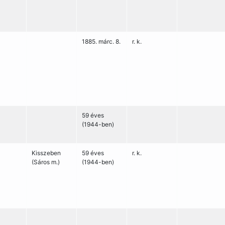
1885. márc. 8.
r. k.
59 éves
(1944-ben)
Kisszeben
59 éves
r. k.
(Sáros m.)
(1944-ben)