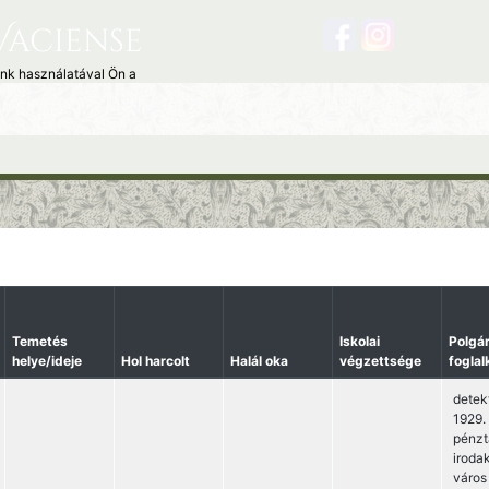
Vaciense
unk használatával Ön a
Temetés
Iskolai
Polgár
helye/ideje
Hol harcolt
Halál oka
végzettsége
fogla
detek
1929. 
pénzt
iroda
város