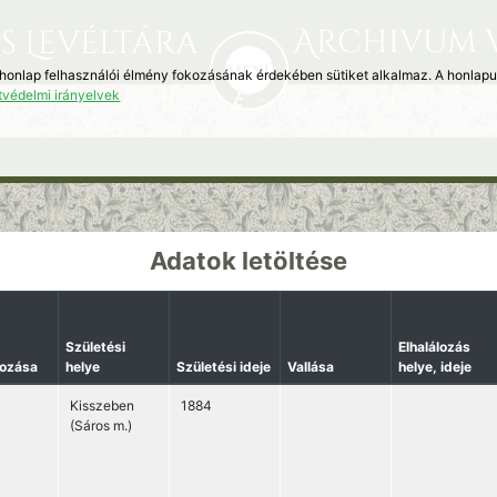
Archivum 
s Levéltára
 honlap felhasználói élmény fokozásának érdekében sütiket alkalmaz. A honlap
tvédelmi irányelvek
Adatok letöltése
Születési
Elhalálozás
kozása
helye
Születési ideje
Vallása
helye, ideje
Kisszeben
1884
(Sáros m.)