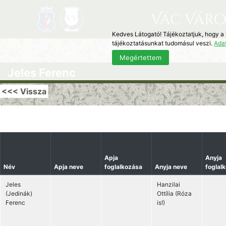
Vác Váro
Kedves Látogató! Tájékoztatjuk, hogy a
tájékoztatásunkat tudomásul veszi.
Ada
Megértettem
Jeles Ferenc
<<< Vissza
Apja
Anyja
Név
Apja neve
foglalkozása
Anyja neve
foglal
Jeles
Hanzilai
(Jedinák)
Ottília (Róza
Ferenc
is!)