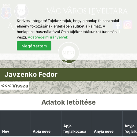
Vác Város Levéltára
Kedves Látogató! Tájékoztatjuk, hogy a honlap felhasználói
Archivum Vaciense
élmény fokozásának érdekében sütiket alkalmaz. A
honlapunk használatával Ön a tájékoztatásunkat tudomásul
veszi.
Adatvédelmi irányelvek
Megértettem
Javzenko Fedor
<<< Vissza
Adatok letöltése
Apja
Anyja
Név
Apja neve
foglalkozása
Anyja neve
foglal