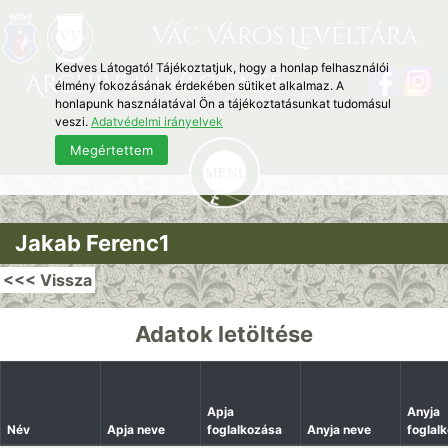
Vác Város Levéltára
Kedves Látogató! Tájékoztatjuk, hogy a honlap felhasználói
Archivum Vaciense
élmény fokozásának érdekében sütiket alkalmaz. A
honlapunk használatával Ön a tájékoztatásunkat tudomásul
veszi.
Adatvédelmi irányelvek
Megértettem
Jakab Ferenc1
<<< Vissza
Adatok letöltése
Apja
Anyja
Név
Apja neve
foglalkozása
Anyja neve
foglal