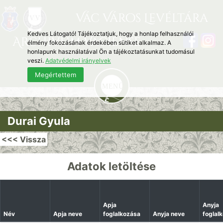
Vác Város Levéltára
Kedves Látogató! Tájékoztatjuk, hogy a honlap felhasználói
Archivum Vaciense
élmény fokozásának érdekében sütiket alkalmaz. A
honlapunk használatával Ön a tájékoztatásunkat tudomásul
veszi.
Adatvédelmi irányelvek
Megértettem
Durai Gyula
<<< Vissza
Adatok letöltése
Apja
Anyja
Név
Apja neve
foglalkozása
Anyja neve
foglal