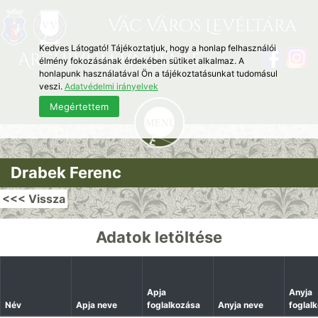
Vác Város Levéltára
Kedves Látogató! Tájékoztatjuk, hogy a honlap felhasználói
Archivum Vaciense
élmény fokozásának érdekében sütiket alkalmaz. A
honlapunk használatával Ön a tájékoztatásunkat tudomásul
veszi.
Adatvédelmi irányelvek
Megértettem
Drabek Ferenc
<<< Vissza
Adatok letöltése
Apja
Anyja
Név
Apja neve
foglalkozása
Anyja neve
foglal