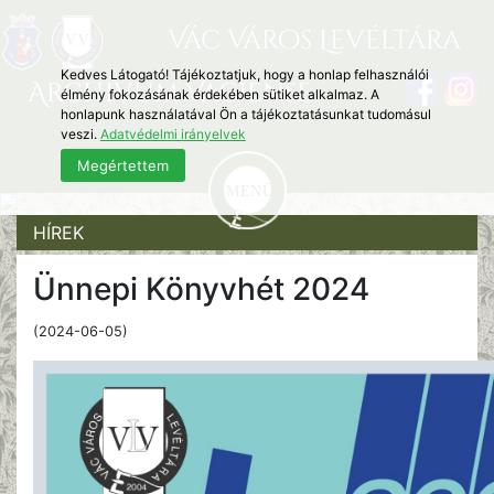
Vác Város Levéltára
Kedves Látogató! Tájékoztatjuk, hogy a honlap felhasználói
Archivum Vaciense
élmény fokozásának érdekében sütiket alkalmaz. A
honlapunk használatával Ön a tájékoztatásunkat tudomásul
veszi.
Adatvédelmi irányelvek
Megértettem
HÍREK
Ünnepi Könyvhét 2024
(2024-06-05)