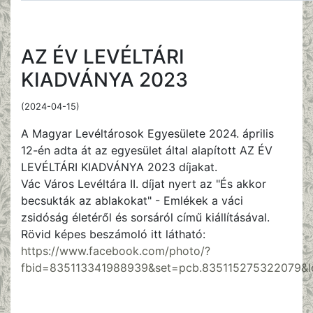
AZ ÉV LEVÉLTÁRI
KIADVÁNYA 2023
(2024-04-15)
A Magyar Levéltárosok Egyesülete 2024. április
12-én adta át az egyesület által alapított AZ ÉV
LEVÉLTÁRI KIADVÁNYA 2023 díjakat.
Vác Város Levéltára II. díjat nyert az "És akkor
becsukták az ablakokat" - Emlékek a váci
zsidóság életéről és sorsáról című kiállításával.
Rövid képes beszámoló itt látható:
https://www.facebook.com/photo/?
fbid=835113341988939&set=pcb.835115275322079&l