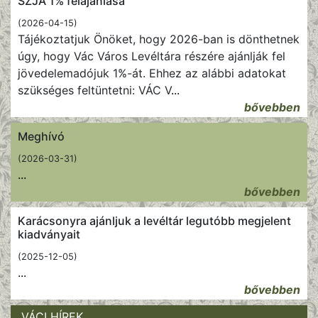
SZJA 1% felajánlása
(2026-04-15)
Tájékoztatjuk Önöket, hogy 2026-ban is dönthetnek
úgy, hogy Vác Város Levéltára részére ajánlják fel
jövedelemadójuk 1%-át. Ehhez az alábbi adatokat
szükséges feltüntetni: VÁC V
...
bővebben
Meghívó
(2026-03-31)
...
bővebben
Karácsonyra ajánljuk a levéltár legutóbb megjelent
kiadványait
(2025-12-05)
...
bővebben
VÁCI HÍREK