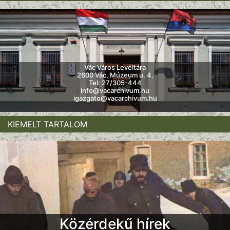
Vác Város Levéltára
2600 Vác, Múzeum u. 4.
Tel: 27/305-444
info@vacarchivum.hu
igazgato@vacarchivum.hu
KIEMELT TARTALOM
Közérdekű hírek