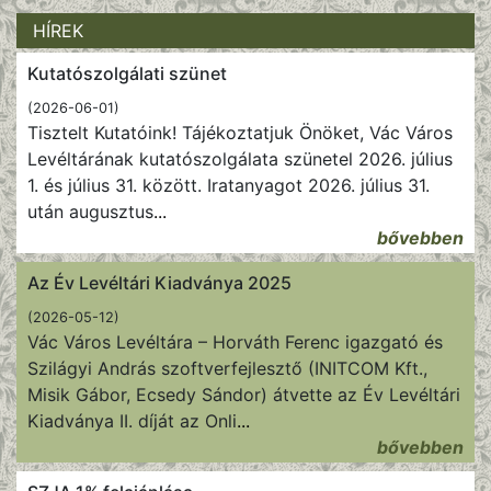
HÍREK
Kutatószolgálati szünet
(2026-06-01)
Tisztelt Kutatóink! Tájékoztatjuk Önöket, Vác Város
Levéltárának kutatószolgálata szünetel 2026. július
1. és július 31. között. Iratanyagot 2026. július 31.
után augusztus
...
bővebben
Az Év Levéltári Kiadványa 2025
(2026-05-12)
Vác Város Levéltára – Horváth Ferenc igazgató és
Szilágyi András szoftverfejlesztő (INITCOM Kft.,
Misik Gábor, Ecsedy Sándor) átvette az Év Levéltári
Kiadványa II. díját az Onli
...
bővebben