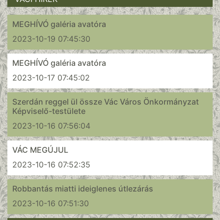
MEGHÍVÓ galéria avatóra
2023-10-19 07:45:30
MEGHÍVÓ galéria avatóra
2023-10-17 07:45:02
Szerdán reggel ül össze Vác Város Önkormányzat
Képviselő-testülete
2023-10-16 07:56:04
VÁC MEGÚJUL
2023-10-16 07:52:35
Robbantás miatti ideiglenes útlezárás
2023-10-16 07:51:30