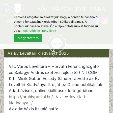
Vác Város Levéltára
Kedves Látogató! Tájékoztatjuk, hogy a honlap felhasználói
Archivum Vaciense
élmény fokozásának érdekében sütiket alkalmaz. A
honlapunk használatával Ön a tájékoztatásunkat tudomásul
veszi.
Adatvédelmi irányelvek
Megértettem
Az Év Levéltári Kiadványa 2025
Vác Város Levéltára – Horváth Ferenc igazgató
és Szilágyi András szoftverfejlesztő (INITCOM
Kft., Misik Gábor, Ecsedy Sándor) átvette az Év
Levéltári Kiadványa II. díját az Online publikációk:
Adatbázisok, online kiállítások kategóriában.
https://archivportal.hu/.../az-ev-leveltari-
kiadvanya.../...
Az adatbázis itt található: