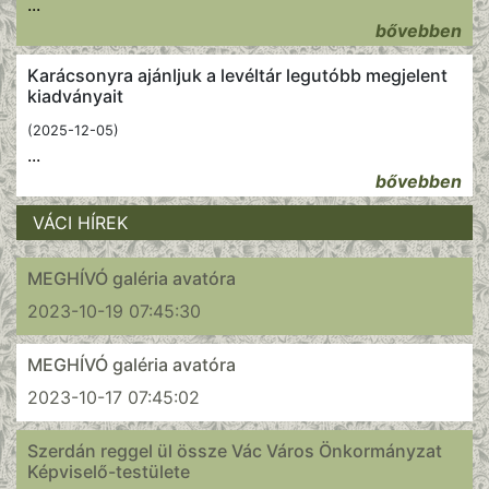
...
bővebben
Karácsonyra ajánljuk a levéltár legutóbb megjelent
kiadványait
(2025-12-05)
...
bővebben
VÁCI HÍREK
MEGHÍVÓ galéria avatóra
2023-10-19 07:45:30
MEGHÍVÓ galéria avatóra
2023-10-17 07:45:02
Szerdán reggel ül össze Vác Város Önkormányzat
Képviselő-testülete