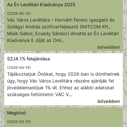
Az Év Levéltári Kiadványa 2025
(2026-05-12)
Vác Város Levéltára – Horváth Ferenc igazgató és
Szilágyi András szoftverfejlesztő (INITCOM Kft.,
Misik Gábor, Ecsedy Sándor) átvette az Év Levéltári
Kiadványa II. díját az Onli
...
bővebben
SZJA 1% felajánlása
(2026-04-15)
Tájékoztatjuk Önöket, hogy 2026-ban is dönthetnek
úgy, hogy Vác Város Levéltára részére ajánlják fel
jövedelemadójuk 1%-át. Ehhez az alábbi adatokat
szükséges feltüntetni: VÁC V
...
bővebben
Meghívó
(2026-03-31)