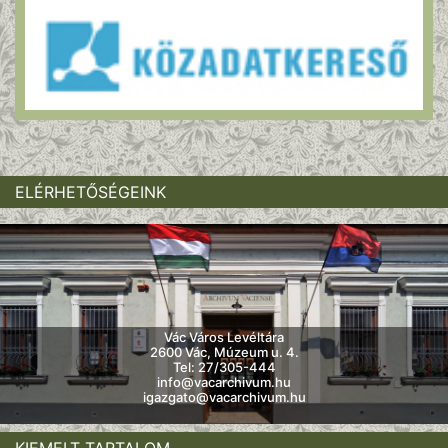
ELÉRHETŐSÉGEINK
Vác Város Levéltára
2600 Vác, Múzeum u. 4.
Tel: 27/305-444
info@vacarchivum.hu
igazgato@vacarchivum.hu
KIEMELT TARTALOM