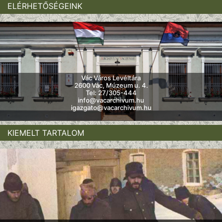
ELÉRHETŐSÉGEINK
Vác Város Levéltára
2600 Vác, Múzeum u. 4.
Tel: 27/305-444
info@vacarchivum.hu
igazgato@vacarchivum.hu
KIEMELT TARTALOM