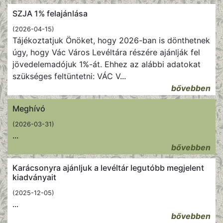
SZJA 1% felajánlása
(2026-04-15)
Tájékoztatjuk Önöket, hogy 2026-ban is dönthetnek
úgy, hogy Vác Város Levéltára részére ajánlják fel
jövedelemadójuk 1%-át. Ehhez az alábbi adatokat
szükséges feltüntetni: VÁC V
...
bővebben
Meghívó
(2026-03-31)
...
bővebben
Karácsonyra ajánljuk a levéltár legutóbb megjelent
kiadványait
(2025-12-05)
...
bővebben