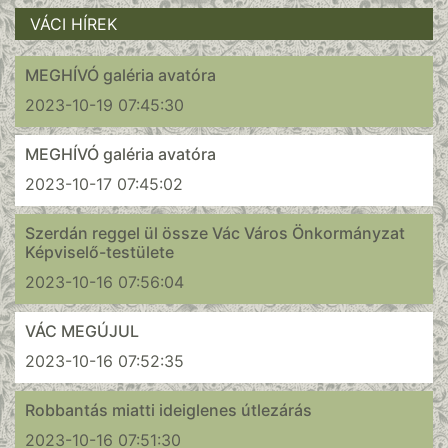
VÁCI HÍREK
MEGHÍVÓ galéria avatóra
2023-10-19 07:45:30
MEGHÍVÓ galéria avatóra
2023-10-17 07:45:02
Szerdán reggel ül össze Vác Város Önkormányzat
Képviselő-testülete
2023-10-16 07:56:04
VÁC MEGÚJUL
2023-10-16 07:52:35
Robbantás miatti ideiglenes útlezárás
2023-10-16 07:51:30