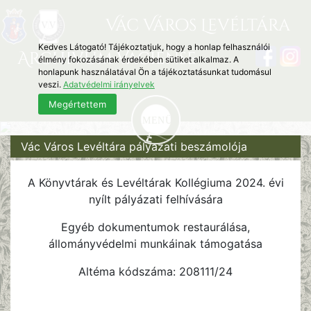
Vác Város Levéltára
Kedves Látogató! Tájékoztatjuk, hogy a honlap felhasználói
Archivum Vaciense
élmény fokozásának érdekében sütiket alkalmaz. A
honlapunk használatával Ön a tájékoztatásunkat tudomásul
veszi.
Adatvédelmi irányelvek
Megértettem
Vác Város Levéltára pályázati beszámolója
A Könyvtárak és Levéltárak Kollégiuma 2024. évi
nyílt pályázati felhívására
Egyéb dokumentumok restaurálása,
állományvédelmi munkáinak támogatása
Altéma kódszáma: 208111/24