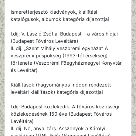
Ismeretterjesztő kiadványok, kiállítási
katalógusok, albumok kategória díjazottjai
I.díj: V. László Zsófia: Budapest – a város hídjai
(Budapest Főváros Levéltára)
II. díj: „Szent Mihály veszprémi egyháza” A
veszprémi püspökség (1993-tól érsekség)
története (Veszprémi Főegyházmegyei Könyvtár
és Levéltár)
Kiállítások (hagyományos módon rendezett
levéltári kiállítások) kategória díjazottjai
I.díj: Budapest közlekedik. A főváros közösségi
közlekedésének 150 éve (Budapest Főváros
Levéltára)
II. díj: Nő, anya, társ. Asszonyok a Károlyi
családban (MNL Fejér Vármegyei Levéltára)