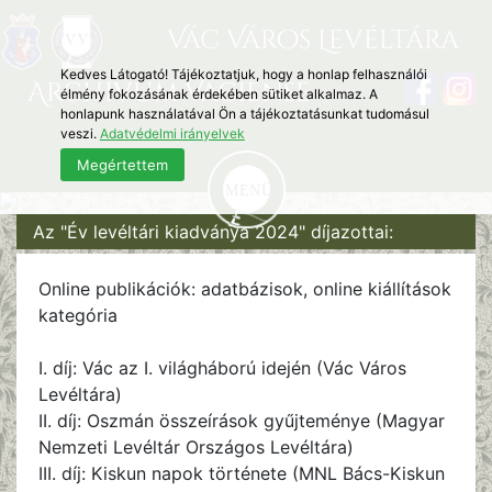
Vác Város Levéltára
Kedves Látogató! Tájékoztatjuk, hogy a honlap felhasználói
Archivum Vaciense
élmény fokozásának érdekében sütiket alkalmaz. A
honlapunk használatával Ön a tájékoztatásunkat tudomásul
veszi.
Adatvédelmi irányelvek
Megértettem
Az "Év levéltári kiadványa 2024" díjazottai:
Online publikációk: adatbázisok, online kiállítások
kategória
I. díj: Vác az I. világháború idején (Vác Város
Levéltára)
II. díj: Oszmán összeírások gyűjteménye (Magyar
Nemzeti Levéltár Országos Levéltára)
III. díj: Kiskun napok története (MNL Bács-Kiskun