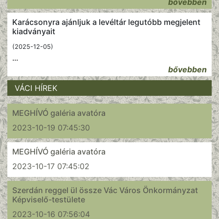
bővebben
Karácsonyra ajánljuk a levéltár legutóbb megjelent
kiadványait
(2025-12-05)
...
bővebben
VÁCI HÍREK
MEGHÍVÓ galéria avatóra
2023-10-19 07:45:30
MEGHÍVÓ galéria avatóra
2023-10-17 07:45:02
Szerdán reggel ül össze Vác Város Önkormányzat
Képviselő-testülete
2023-10-16 07:56:04