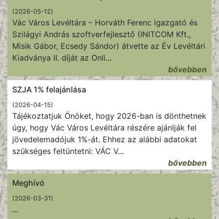
(2026-05-12)
Vác Város Levéltára – Horváth Ferenc igazgató és
Szilágyi András szoftverfejlesztő (INITCOM Kft.,
Misik Gábor, Ecsedy Sándor) átvette az Év Levéltári
Kiadványa II. díját az Onli
...
bővebben
SZJA 1% felajánlása
(2026-04-15)
Tájékoztatjuk Önöket, hogy 2026-ban is dönthetnek
úgy, hogy Vác Város Levéltára részére ajánlják fel
jövedelemadójuk 1%-át. Ehhez az alábbi adatokat
szükséges feltüntetni: VÁC V
...
bővebben
Meghívó
(2026-03-31)
...