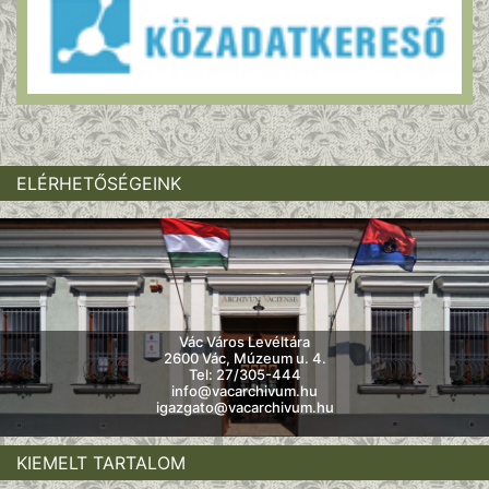
ELÉRHETŐSÉGEINK
Vác Város Levéltára
2600 Vác, Múzeum u. 4.
Tel: 27/305-444
info@vacarchivum.hu
igazgato@vacarchivum.hu
KIEMELT TARTALOM