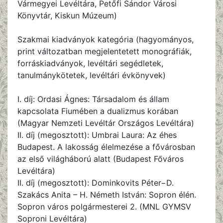
Vármegyei Levéltára, Petőfi Sándor Városi
Könyvtár, Kiskun Múzeum)
Szakmai kiadványok kategória (hagyományos,
print változatban megjelentetett monográfiák,
forráskiadványok, levéltári segédletek,
tanulmánykötetek, levéltári évkönyvek)
I. díj: Ordasi Ágnes: Társadalom és állam
kapcsolata Fiumében a dualizmus korában
(Magyar Nemzeti Levéltár Országos Levéltára)
II. díj (megosztott): Umbrai Laura: Az éhes
Budapest. A lakosság élelmezése a fővárosban
az első világháború alatt (Budapest Főváros
Levéltára)
II. díj (megosztott): Dominkovits Péter−D.
Szakács Anita – H. Németh István: Sopron élén.
Sopron város polgármesterei 2. (MNL GYMSV
Soproni Levéltára)